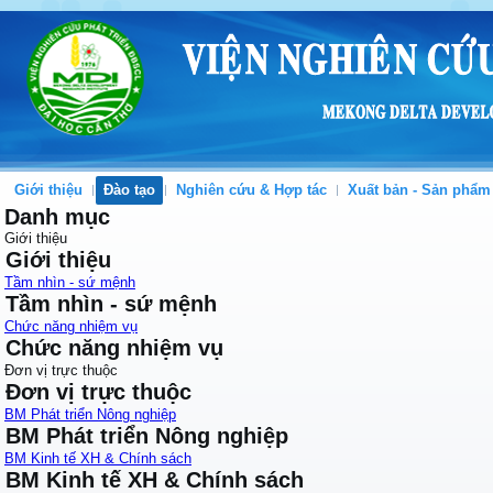
Giới thiệu
Đào tạo
Nghiên cứu & Hợp tác
Xuất bản - Sản phẩm
Danh mục
Giới thiệu
Giới thiệu
Tầm nhìn - sứ mệnh
Tầm nhìn - sứ mệnh
Chức năng nhiệm vụ
Chức năng nhiệm vụ
Đơn vị trực thuộc
Đơn vị trực thuộc
BM Phát triển Nông nghiệp
BM Phát triển Nông nghiệp
BM Kinh tế XH & Chính sách
BM Kinh tế XH & Chính sách