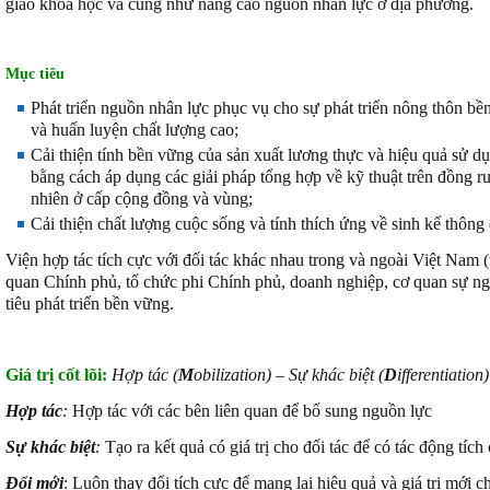
giao khoa học và cũng như nâng cao nguồn nhân lực ở địa phương.
M
ục tiêu
Phát triển nguồn nhân lực phục vụ cho sự phát triển nông thôn bề
và huấn luyện chất lượng cao;
Cải thiện tính bền vững của sản xuất lương thực và hiệu quả sử 
bằng cách áp dụng các giải pháp tổng hợp về kỹ thuật trên đồng r
nhiên ở cấp cộng đồng và vùng;
Cải thiện chất lượng cuộc sống và tính thích ứng về sinh kế thông q
Viện hợp tác tích cực với đối tác khác nhau trong và ngoài Việt Nam 
quan Chính phủ, tổ chức phi Chính phủ, doanh nghiệp, cơ quan sự n
tiêu phát triển bền vững.
Giá trị cốt lõi:
Hợp tác (
M
obilization) – Sự khác biệt (
D
ifferentiation
Hợp tác
:
Hợp tác với các bên liên quan để bổ sung nguồn lực
Sự khác biệt
:
Tạo ra kết quả có giá trị cho đối tác để có tác động tích
Đổi mới
: Luôn thay đổi tích cực để mang lại hiệu quả và giá trị mới 