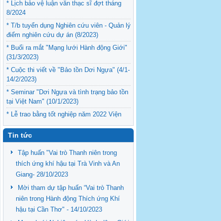
* Lịch bảo vệ luận văn thạc sĩ đợt tháng
8/2024
* T/b tuyển dụng Nghiên cứu viên - Quản lý
điểm nghiên cứu dự án (8/2023)
* Buổi ra mắt "Mạng lưới Hành động Giới"
(31/3/2023)
* Cuộc thi viết về "Bảo tồn Dơi Ngựa" (4/1-
14/2/2023)
* Seminar "Dơi Ngựa và tình trạng bảo tồn
tại Việt Nam" (10/1/2023)
* Lễ trao bằng tốt nghiệp năm 2022 Viện
Nghiên cứu Phát triển ĐBSCL (12/9/2022)
Tin tức
Tập huấn "Vai trò Thanh niên trong
thích ứng khí hậu tại Trà Vinh và An
Giang- 28/10/2023
Mời tham dự tập huấn “Vai trò Thanh
niên trong Hành động Thích ứng Khí
hậu tại Cần Thơ" - 14/10/2023