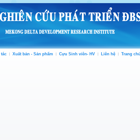
 tác
Xuất bản - Sản phẩm
Cựu Sinh viên- HV
Liên hệ
Trang ch