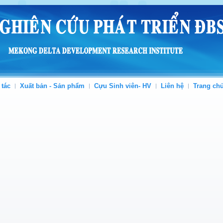
 tác
Xuất bản - Sản phẩm
Cựu Sinh viên- HV
Liên hệ
Trang ch