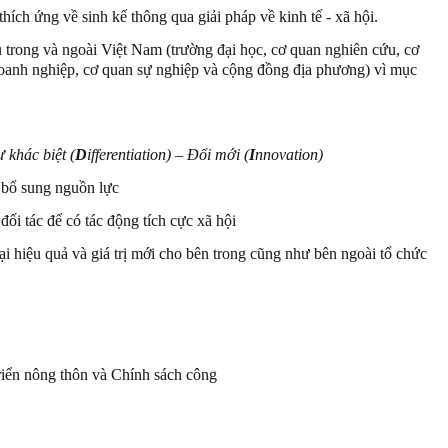
thích ứng về sinh kế thông qua giải pháp về kinh tế - xã hội.
u trong và ngoài Việt Nam (trường đại học, cơ quan nghiên cứu, cơ
oanh nghiệp, cơ quan sự nghiệp và cộng đồng địa phương) vì mục
ự khác biệt (
D
ifferentiation) – Đổi mới (
I
nnovation)
ể bổ sung nguồn lực
 đối tác để có tác động tích cực xã hội
ại hiệu quả và giá trị mới cho bên trong cũng như bên ngoài tổ chức
riển nông thôn và Chính sách công