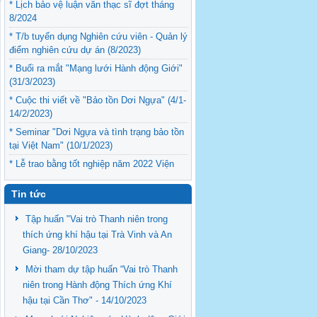
* Lịch bảo vệ luận văn thạc sĩ đợt tháng
8/2024
* T/b tuyển dụng Nghiên cứu viên - Quản lý
điểm nghiên cứu dự án (8/2023)
* Buổi ra mắt "Mạng lưới Hành động Giới"
(31/3/2023)
* Cuộc thi viết về "Bảo tồn Dơi Ngựa" (4/1-
14/2/2023)
* Seminar "Dơi Ngựa và tình trạng bảo tồn
tại Việt Nam" (10/1/2023)
* Lễ trao bằng tốt nghiệp năm 2022 Viện
Nghiên cứu Phát triển ĐBSCL (12/9/2022)
Tin tức
Tập huấn "Vai trò Thanh niên trong
thích ứng khí hậu tại Trà Vinh và An
Giang- 28/10/2023
Mời tham dự tập huấn “Vai trò Thanh
niên trong Hành động Thích ứng Khí
hậu tại Cần Thơ" - 14/10/2023