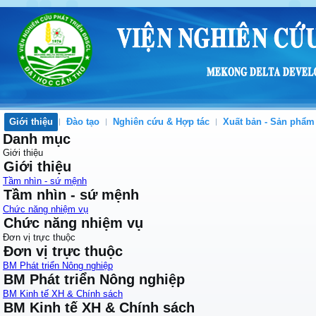
Giới thiệu
Đào tạo
Nghiên cứu & Hợp tác
Xuất bản - Sản phẩm
Danh mục
Giới thiệu
Giới thiệu
Tầm nhìn - sứ mệnh
Tầm nhìn - sứ mệnh
Chức năng nhiệm vụ
Chức năng nhiệm vụ
Đơn vị trực thuộc
Đơn vị trực thuộc
BM Phát triển Nông nghiệp
BM Phát triển Nông nghiệp
BM Kinh tế XH & Chính sách
BM Kinh tế XH & Chính sách