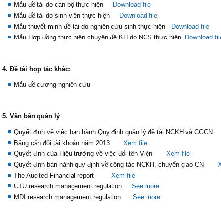
Mẫu đề tài do cán bộ thực hiện
Download file
Mẫu đề tài do sinh viên thực hiện
Download file
Mẫu thuyết minh đề tài do nghiên cứu sinh thực hiện
Download file
Mẫu Hợp đồng thực hiện chuyên đề KH do NCS thực hiện
Download fil
4. Đề tài hợp tác khác:
Mẫu đề cương nghiên cứu
5. Văn bản quản lý
Quyết định về việc ban hành Quy định quản lý đề tài NCKH và CGCN
Bảng cân đối tài khoản năm 2013
Xem file
Quyết định của Hiệu trưởng về việc đổi tên Viện
Xem file
Quyết định ban hành quy định về công tác NCKH, chuyển giao CN
X
The Audited Financial report-
Xem file
CTU research management regulation
See more
MDI research management regulation
See more