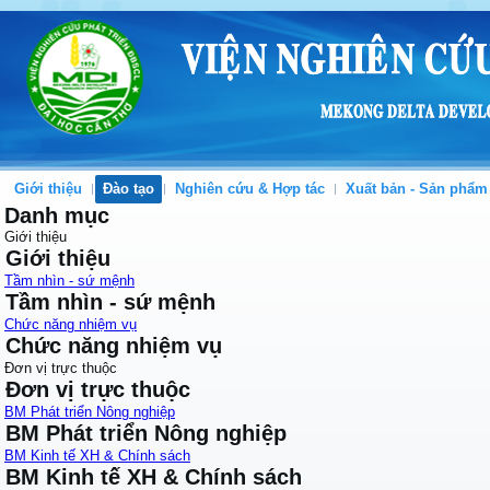
Giới thiệu
Đào tạo
Nghiên cứu & Hợp tác
Xuất bản - Sản phẩm
Danh mục
Giới thiệu
Giới thiệu
Tầm nhìn - sứ mệnh
Tầm nhìn - sứ mệnh
Chức năng nhiệm vụ
Chức năng nhiệm vụ
Đơn vị trực thuộc
Đơn vị trực thuộc
BM Phát triển Nông nghiệp
BM Phát triển Nông nghiệp
BM Kinh tế XH & Chính sách
BM Kinh tế XH & Chính sách