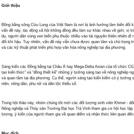
Giới thiệu
Đồng bằng sông Cửu Long của Việt Nam là nơi bị ảnh hưởng làm biến đổi k
vấn đề này, tác động xã hội không đồng đều làm sự khác nhau về giới, vị tr
dụ, người dân vùng ven biển phụ thuộc nhiều vào tài nguyên thiên nhiên dĩ 
đổi khí hậu.
Tuy nhiên, vấn đề này vẫn chưa được quan tâm và chú trọng tr
và các kỹ thuật phát triển phù hợp văn hóa nông nghiệp tại địa phương.
Sáng kiến ​​các Đồng bằng tại Châu Á hay Mega-Delta Asian của tổ chức C
tạo kiến ​​thức” và “đồng thiết kế” những ý tưởng sáng tạo về nông nghiệp n
và quan tâm tại địa phương.
Cụ thể, người sáng tạo kiến ​​kiếm có ý tưởng
niên, nông dân, phụ nữ và dân tộc thiểu số.
Trong hội thảo này, nhóm chúng tôi mời các đối tượng sinh viên Khmer - đố
Nông nghiệp và Thủy sản Trường Đại học Trà Vinh tham gia cơ hội học tập
tượng, ý kiến ​​của người tham gia về quan điểm và nhận thức liên quan đến g
Mục đích