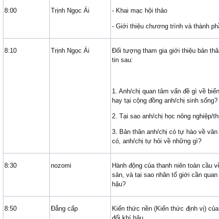
8:00
Trịnh Ngọc Ái
- Khai mạc hội thảo
- Giới thiệu chương trình và thành p
8:10
Trịnh Ngọc Ái
Đối tượng tham gia giới thiệu bản t
tin sau:
1. Anh/chị quan tâm vấn đề gì về biến
hay tại cộng đồng anh/chị sinh sống?
2. Tại sao anh/chị học nông nghiệp/t
3. Bản thân anh/chị có tự hào về v
có, anh/chị tự hỏi về những gì?
8:30
nozomi
Hành động của thanh niên toàn cầu v
sản, và tại sao nhân tố giới cần quan
hậu?
8:50
Đẳng cấp
Kiến thức nền (Kiến thức định vị) củ
đổi khí hậu