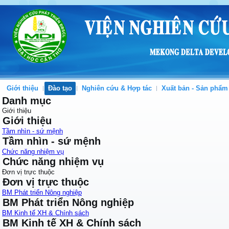
Giới thiệu
Đào tạo
Nghiên cứu & Hợp tác
Xuất bản - Sản phẩm
Danh mục
Giới thiệu
Giới thiệu
Tầm nhìn - sứ mệnh
Tầm nhìn - sứ mệnh
Chức năng nhiệm vụ
Chức năng nhiệm vụ
Đơn vị trực thuộc
Đơn vị trực thuộc
BM Phát triển Nông nghiệp
BM Phát triển Nông nghiệp
BM Kinh tế XH & Chính sách
BM Kinh tế XH & Chính sách