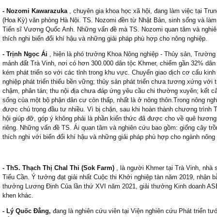
- Nozomi Kawarazuka
, chuyên gia khoa học xã hội, đang làm việc tại Tr
(Hoa Kỳ) văn phòng Hà Nội.
TS.
Nozomi đền từ Nhật Bản, sinh sống và làm 
Tiến sĩ Vương Quốc Anh.
Những vấn đề mà TS.
Nozomi quan tâm và nghiên
thích nghi biến đổi khí hậu và những giải pháp phù hợp cho nông nghiệp.
- Trịnh Ngọc Ái
, hiện là phó trưởng Khoa Nông nghiệp - Thủy sản, Trường
mảnh đất Trà Vinh, nơi có hơn 300.000 dân tộc Khmer, chiếm gần 32% dân 
kém phát triển so với các tỉnh trong khu vực.
Chuyển giao dịch cơ cấu kinh
nghiệp phát triển thiếu bền vững;
thủy sản phát triển chưa tương xứng với 
chậm, phân tán;
thu nội địa chưa đáp ứng yêu cầu chi thường xuyên;
kết c
sống của một bộ phận dân cư còn thấp, nhất là ở nông thôn.
Trong nông ngh
được chú trọng đầu tư nhiều.
Vì bị chặn, sau khi hoàn thành chương trình 
hội giúp đỡ,
góp ý không phải là phần kiến ​​thức đã được cho về quê hương
riêng.
Những vấn đề TS.
Ái quan tâm và nghiên cứu bao gồm: giống cây trồ
thích nghi với biến đổi khí hậu và những giải pháp phù hợp cho ngành nông
- ThS.
Thạch Thị Chal Thi (Sok Farm)
, là người Khmer tại Trà Vinh, nhà 
Tiểu Cần.
Ý tưởng đạt giải nhất Cuộc thi Khởi nghiệp tàn năm 2019, nhận 
thưởng Lương Định Của lần thứ XVI năm 2021, giải thưởng Kinh doanh AS
khen khác.
- Lý Quốc Đẳng,
đang là nghiên cứu viên tại Viện nghiên cứu Phát triển 