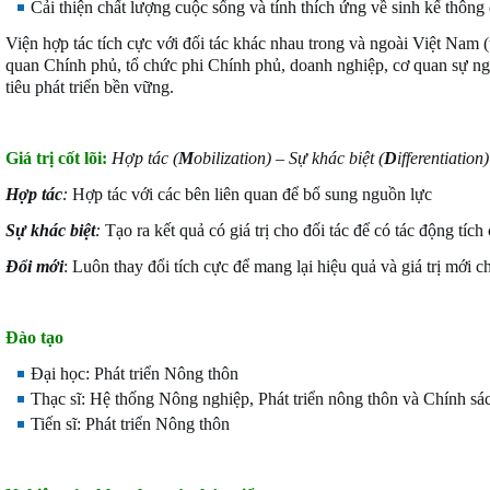
Cải thiện chất lượng cuộc sống và tính thích ứng về sinh kế thông q
Viện hợp tác tích cực với đối tác khác nhau trong và ngoài Việt Nam 
quan Chính phủ, tổ chức phi Chính phủ, doanh nghiệp, cơ quan sự n
tiêu phát triển bền vững.
Giá trị cốt lõi:
Hợp tác (
M
obilization) – Sự khác biệt (
D
ifferentiation
Hợp tác
:
Hợp tác với các bên liên quan để bổ sung nguồn lực
Sự khác biệt
:
Tạo ra kết quả có giá trị cho đối tác để có tác động tích
Đổi mới
: Luôn thay đổi tích cực để mang lại hiệu quả và giá trị mới 
Đào tạo
Đại học: Phát triển Nông thôn
Thạc sĩ: Hệ thống Nông nghiệp, Phát triển nông thôn và Chính sá
Tiến sĩ: Phát triển Nông thôn