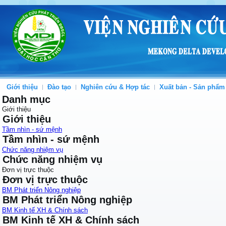
Giới thiệu
Đào tạo
Nghiên cứu & Hợp tác
Xuất bản - Sản phẩm
Danh mục
Giới thiệu
Giới thiệu
Tầm nhìn - sứ mệnh
Tầm nhìn - sứ mệnh
Chức năng nhiệm vụ
Chức năng nhiệm vụ
Đơn vị trực thuộc
Đơn vị trực thuộc
BM Phát triển Nông nghiệp
BM Phát triển Nông nghiệp
BM Kinh tế XH & Chính sách
BM Kinh tế XH & Chính sách