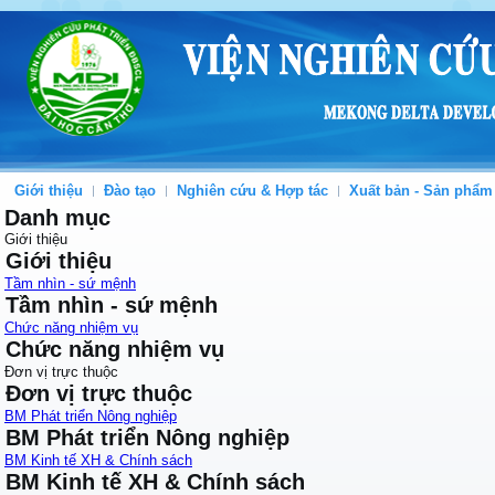
Giới thiệu
Đào tạo
Nghiên cứu & Hợp tác
Xuất bản - Sản phẩm
Danh mục
Giới thiệu
Giới thiệu
Tầm nhìn - sứ mệnh
Tầm nhìn - sứ mệnh
Chức năng nhiệm vụ
Chức năng nhiệm vụ
Đơn vị trực thuộc
Đơn vị trực thuộc
BM Phát triển Nông nghiệp
BM Phát triển Nông nghiệp
BM Kinh tế XH & Chính sách
BM Kinh tế XH & Chính sách