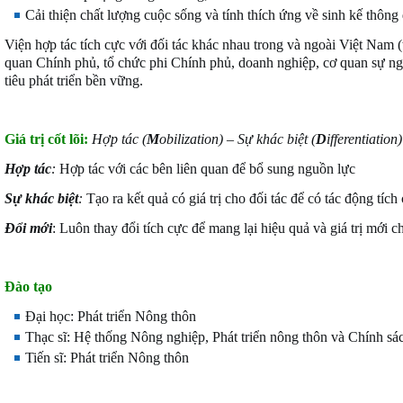
Cải thiện chất lượng cuộc sống và tính thích ứng về sinh kế thông q
Viện hợp tác tích cực với đối tác khác nhau trong và ngoài Việt Nam 
quan Chính phủ, tổ chức phi Chính phủ, doanh nghiệp, cơ quan sự n
tiêu phát triển bền vững.
Giá trị cốt lõi:
Hợp tác (
M
obilization) – Sự khác biệt (
D
ifferentiation
Hợp tác
:
Hợp tác với các bên liên quan để bổ sung nguồn lực
Sự khác biệt
:
Tạo ra kết quả có giá trị cho đối tác để có tác động tích
Đổi mới
: Luôn thay đổi tích cực để mang lại hiệu quả và giá trị mới 
Đào tạo
Đại học: Phát triển Nông thôn
Thạc sĩ: Hệ thống Nông nghiệp, Phát triển nông thôn và Chính sá
Tiến sĩ: Phát triển Nông thôn