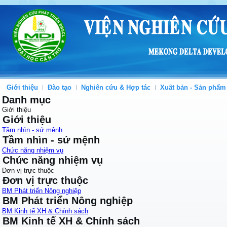
Giới thiệu
Đào tạo
Nghiên cứu & Hợp tác
Xuất bản - Sản phẩm
Danh mục
Giới thiệu
Giới thiệu
Tầm nhìn - sứ mệnh
Tầm nhìn - sứ mệnh
Chức năng nhiệm vụ
Chức năng nhiệm vụ
Đơn vị trực thuộc
Đơn vị trực thuộc
BM Phát triển Nông nghiệp
BM Phát triển Nông nghiệp
BM Kinh tế XH & Chính sách
BM Kinh tế XH & Chính sách