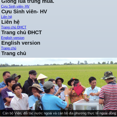
Giống lúa trung mùa.
Cựu Sinh viên- HV
Cựu Sinh viên- HV
Liên hệ
Liên hệ
Trang chủ ĐHCT
Trang chủ ĐHCT
English version
English version
Trang chủ
Trang chủ
Cán bộ Viện, đối tác nước ngoài và cán bộ địa phương thực tế ngoài đồng