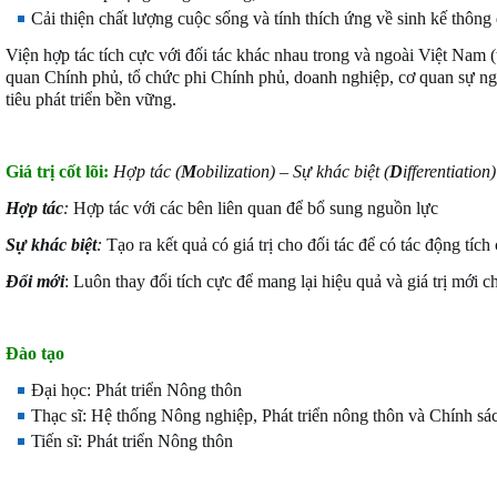
Cải thiện chất lượng cuộc sống và tính thích ứng về sinh kế thông q
Viện hợp tác tích cực với đối tác khác nhau trong và ngoài Việt Nam 
quan Chính phủ, tổ chức phi Chính phủ, doanh nghiệp, cơ quan sự n
tiêu phát triển bền vững.
Giá trị cốt lõi:
Hợp tác (
M
obilization) – Sự khác biệt (
D
ifferentiation
Hợp tác
:
Hợp tác với các bên liên quan để bổ sung nguồn lực
Sự khác biệt
:
Tạo ra kết quả có giá trị cho đối tác để có tác động tích
Đổi mới
: Luôn thay đổi tích cực để mang lại hiệu quả và giá trị mới 
Đào tạo
Đại học: Phát triển Nông thôn
Thạc sĩ: Hệ thống Nông nghiệp, Phát triển nông thôn và Chính sá
Tiến sĩ: Phát triển Nông thôn