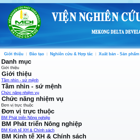
Giới thiệu
Đào tạo
Nghiên cứu & Hợp tác
Xuất bản - Sản phẩm
Danh mục
Giới thiệu
Giới thiệu
Tầm nhìn - sứ mệnh
Tầm nhìn - sứ mệnh
Chức năng nhiệm vụ
Chức năng nhiệm vụ
Đơn vị trực thuộc
Đơn vị trực thuộc
BM Phát triển Nông nghiệp
BM Phát triển Nông nghiệp
BM Kinh tế XH & Chính sách
BM Kinh tế XH & Chính sách