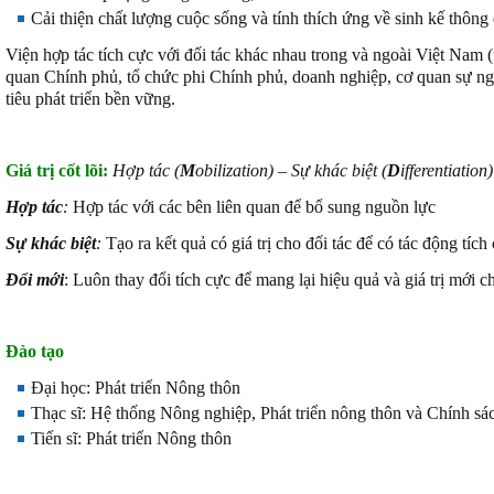
Cải thiện chất lượng cuộc sống và tính thích ứng về sinh kế thông q
Viện hợp tác tích cực với đối tác khác nhau trong và ngoài Việt Nam 
quan Chính phủ, tổ chức phi Chính phủ, doanh nghiệp, cơ quan sự n
tiêu phát triển bền vững.
Giá trị cốt lõi:
Hợp tác (
M
obilization) – Sự khác biệt (
D
ifferentiation
Hợp tác
:
Hợp tác với các bên liên quan để bổ sung nguồn lực
Sự khác biệt
:
Tạo ra kết quả có giá trị cho đối tác để có tác động tích
Đổi mới
: Luôn thay đổi tích cực để mang lại hiệu quả và giá trị mới 
Đào tạo
Đại học: Phát triển Nông thôn
Thạc sĩ: Hệ thống Nông nghiệp, Phát triển nông thôn và Chính sá
Tiến sĩ: Phát triển Nông thôn