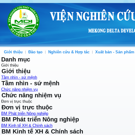
Giới thiệu
Đào tạo
Nghiên cứu & Hợp tác
Xuất bản - Sản phẩm
Danh mục
Giới thiệu
Giới thiệu
Tầm nhìn - sứ mệnh
Tầm nhìn - sứ mệnh
Chức năng nhiệm vụ
Chức năng nhiệm vụ
Đơn vị trực thuộc
Đơn vị trực thuộc
BM Phát triển Nông nghiệp
BM Phát triển Nông nghiệp
BM Kinh tế XH & Chính sách
BM Kinh tế XH & Chính sách