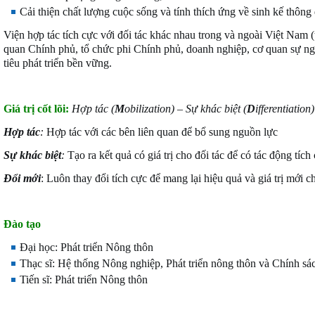
Cải thiện chất lượng cuộc sống và tính thích ứng về sinh kế thông q
Viện hợp tác tích cực với đối tác khác nhau trong và ngoài Việt Nam 
quan Chính phủ, tổ chức phi Chính phủ, doanh nghiệp, cơ quan sự n
tiêu phát triển bền vững.
Giá trị cốt lõi:
Hợp tác (
M
obilization) – Sự khác biệt (
D
ifferentiation
Hợp tác
:
Hợp tác với các bên liên quan để bổ sung nguồn lực
Sự khác biệt
:
Tạo ra kết quả có giá trị cho đối tác để có tác động tích
Đổi mới
: Luôn thay đổi tích cực để mang lại hiệu quả và giá trị mới 
Đào tạo
Đại học: Phát triển Nông thôn
Thạc sĩ: Hệ thống Nông nghiệp, Phát triển nông thôn và Chính sá
Tiến sĩ: Phát triển Nông thôn