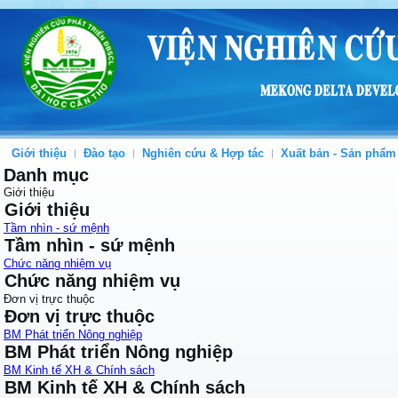
Giới thiệu
Đào tạo
Nghiên cứu & Hợp tác
Xuất bản - Sản phẩm
Danh mục
Giới thiệu
Giới thiệu
Tầm nhìn - sứ mệnh
Tầm nhìn - sứ mệnh
Chức năng nhiệm vụ
Chức năng nhiệm vụ
Đơn vị trực thuộc
Đơn vị trực thuộc
BM Phát triển Nông nghiệp
BM Phát triển Nông nghiệp
BM Kinh tế XH & Chính sách
BM Kinh tế XH & Chính sách