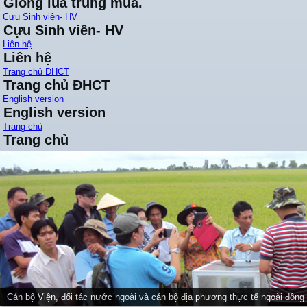
Giống lúa trung mùa.
Cựu Sinh viên- HV
Cựu Sinh viên- HV
Liên hệ
Liên hệ
Trang chủ ĐHCT
Trang chủ ĐHCT
English version
English version
Trang chủ
Trang chủ
Cán bộ Viện, đối tác nước ngoài và cán bộ địa phương thực tế ngoài đồng