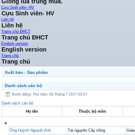
Giống lúa trung mùa.
Cựu Sinh viên- HV
Cựu Sinh viên- HV
Liên hệ
Liên hệ
Trang chủ ĐHCT
Trang chủ ĐHCT
English version
English version
Trang chủ
Trang chủ
Xuất bản - Sản phẩm
Danh sách cán bộ
Được đăng: Thứ năm, 06 Tháng 7 2017 03:57
Danh sách cán bộ
Họ tên
Thuộc bộ môn
Ông Huỳnh Nguyệt Ánh
Tài nguyên Cây trồng
Giản