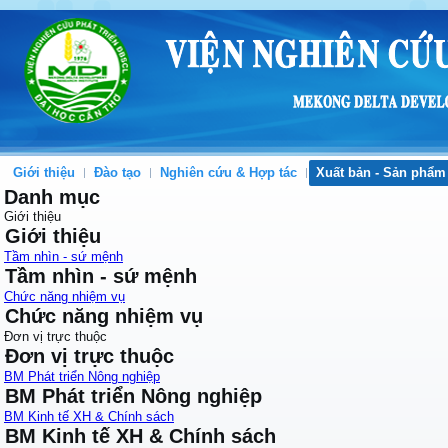
Giới thiệu
Đào tạo
Nghiên cứu & Hợp tác
Xuất bản - Sản phẩm
Danh mục
Giới thiệu
Giới thiệu
Tầm nhìn - sứ mệnh
Tầm nhìn - sứ mệnh
Chức năng nhiệm vụ
Chức năng nhiệm vụ
Đơn vị trực thuộc
Đơn vị trực thuộc
BM Phát triển Nông nghiệp
BM Phát triển Nông nghiệp
BM Kinh tế XH & Chính sách
BM Kinh tế XH & Chính sách