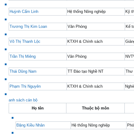
Huỳnh Cẩm Linh
Hệ thống Nông nghiệp
Kỹ t
Trương Thị Kim Loan
Văn Phòng
Kế t
Võ Thị Thanh Lộc
KTXH & Chính sách
Giản
Trần Thị Miêng
Văn Phòng
NVT
Thái Dũng Nam
TT Đào tạo Nghề NT
Thư 
Phạm Thị Nguyên
KTXH & Chính sách
Nghi
anh sách cán bộ
Họ tên
Thuộc bộ môn
Đặng Kiều Nhân
Hệ thống Nông nghiệp
Phó