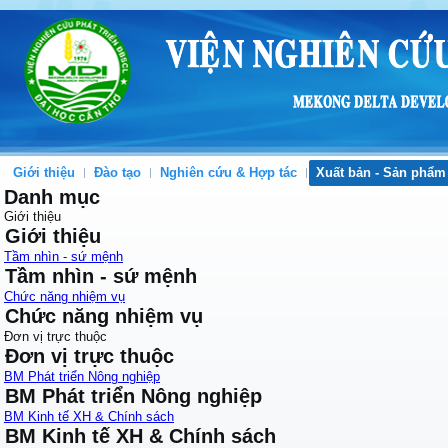
Giới thiệu
Đào tạo
Nghiên cứu & Hợp tác
Xuất bản - Sản phẩm
Danh mục
Giới thiệu
Giới thiệu
Tầm nhìn - sứ mệnh
Tầm nhìn - sứ mệnh
Chức năng nhiệm vụ
Chức năng nhiệm vụ
Đơn vị trực thuộc
Đơn vị trực thuộc
BM Phát triển Nông nghiệp
BM Phát triển Nông nghiệp
BM Kinh tế XH & Chính sách
BM Kinh tế XH & Chính sách