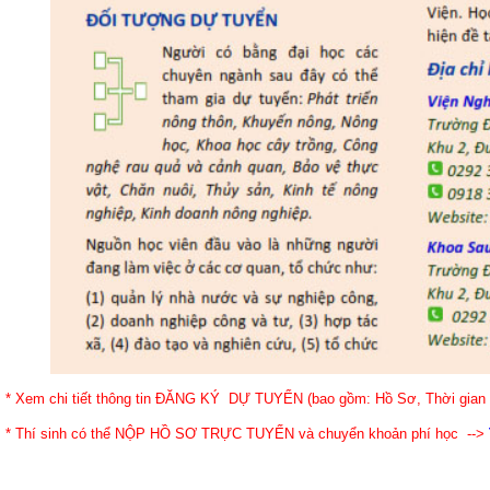
* Xem chi tiết thông tin ĐĂNG KÝ DỰ TUYỂN (bao gồm: Hồ Sơ, Thời gian
* Thí sinh có thể NỘP HỒ SƠ TRỰC TUYẾN và chuyển khoản phí học -->