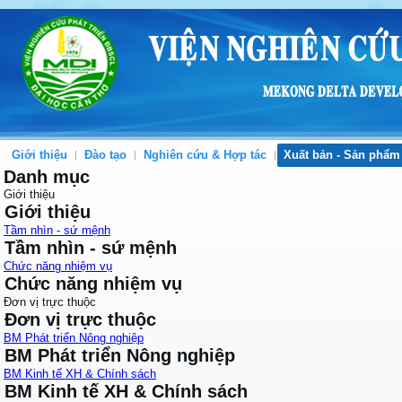
Giới thiệu
Đào tạo
Nghiên cứu & Hợp tác
Xuất bản - Sản phẩm
Danh mục
Giới thiệu
Giới thiệu
Tầm nhìn - sứ mệnh
Tầm nhìn - sứ mệnh
Chức năng nhiệm vụ
Chức năng nhiệm vụ
Đơn vị trực thuộc
Đơn vị trực thuộc
BM Phát triển Nông nghiệp
BM Phát triển Nông nghiệp
BM Kinh tế XH & Chính sách
BM Kinh tế XH & Chính sách