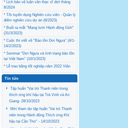
* Lịch bảo vệ luận văn thạc sĩ đợt tháng
8/2024
* T/b tuyển dụng Nghiên cứu viên - Quản lý
điểm nghiên cứu dự án (8/2023)
* Buổi ra mắt "Mạng lưới Hành động Giới"
(31/3/2023)
* Cuộc thi viết về "Bảo tồn Dơi Ngựa" (4/1-
14/2/2023)
* Seminar "Dơi Ngựa và tình trạng bảo tồn
tại Việt Nam" (10/1/2023)
* Lễ trao bằng tốt nghiệp năm 2022 Viện
Nghiên cứu Phát triển ĐBSCL (12/9/2022)
Tin tức
Tập huấn "Vai trò Thanh niên trong
thích ứng khí hậu tại Trà Vinh và An
Giang- 28/10/2023
Mời tham dự tập huấn “Vai trò Thanh
niên trong Hành động Thích ứng Khí
hậu tại Cần Thơ" - 14/10/2023