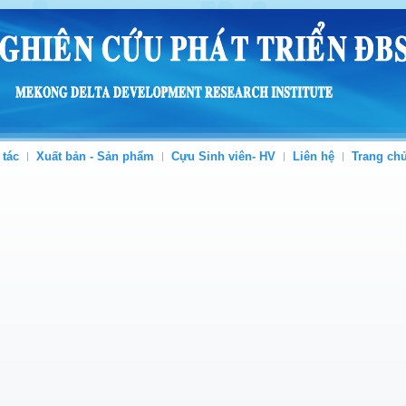
 tác
Xuất bản - Sản phẩm
Cựu Sinh viên- HV
Liên hệ
Trang ch