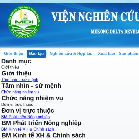
Giới thiệu
Đào tạo
Nghiên cứu & Hợp tác
Xuất bản - Sản phẩm
Danh mục
Giới thiệu
Giới thiệu
Tầm nhìn - sứ mệnh
Tầm nhìn - sứ mệnh
Chức năng nhiệm vụ
Chức năng nhiệm vụ
Đơn vị trực thuộc
Đơn vị trực thuộc
BM Phát triển Nông nghiệp
BM Phát triển Nông nghiệp
BM Kinh tế XH & Chính sách
BM Kinh tế XH & Chính sách