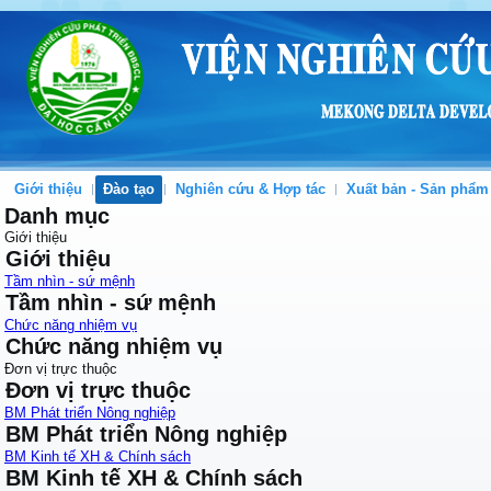
Giới thiệu
Đào tạo
Nghiên cứu & Hợp tác
Xuất bản - Sản phẩm
Danh mục
Giới thiệu
Giới thiệu
Tầm nhìn - sứ mệnh
Tầm nhìn - sứ mệnh
Chức năng nhiệm vụ
Chức năng nhiệm vụ
Đơn vị trực thuộc
Đơn vị trực thuộc
BM Phát triển Nông nghiệp
BM Phát triển Nông nghiệp
BM Kinh tế XH & Chính sách
BM Kinh tế XH & Chính sách