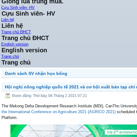
Giống lúa trung mùa.
Cựu Sinh viên- HV
Cựu Sinh viên- HV
Liên hệ
Liên hệ
Trang chủ ĐHCT
Trang chủ ĐHCT
English version
English version
Trang chủ
Trang chủ
Danh sách SV nhận học bổng
Hội nghị nông nghiệp quốc tế 2021 và cơ hội xuất bản tạp chí u
Được đăng: Thứ bảy, 06 Tháng 2 2021 07:21
The Mekong Delta Development Research Institute (MDI), CanTho University 
the International Conference on Agriculture 2021 (AGRICO 2021)
scheduled t
Platform.