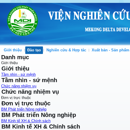
Giới thiệu
Đào tạo
Nghiên cứu & Hợp tác
Xuất bản - Sản phẩm
Danh mục
Giới thiệu
Giới thiệu
Tầm nhìn - sứ mệnh
Tầm nhìn - sứ mệnh
Chức năng nhiệm vụ
Chức năng nhiệm vụ
Đơn vị trực thuộc
Đơn vị trực thuộc
BM Phát triển Nông nghiệp
BM Phát triển Nông nghiệp
BM Kinh tế XH & Chính sách
BM Kinh tế XH & Chính sách