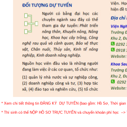
* Xem chi tiết thông tin ĐĂNG KÝ DỰ TUYỂN (bao gồm: Hồ Sơ, Thời gian
* Thí sinh có thể NỘP HỒ SƠ TRỰC TUYẾN và chuyển khoản phí học -->