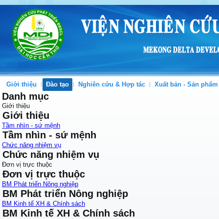
Giới thiệu
Đào tạo
Nghiên cứu & Hợp tác
Xuất bản - Sản phẩm
Danh mục
Giới thiệu
Giới thiệu
Tầm nhìn - sứ mệnh
Tầm nhìn - sứ mệnh
Chức năng nhiệm vụ
Chức năng nhiệm vụ
Đơn vị trực thuộc
Đơn vị trực thuộc
BM Phát triển Nông nghiệp
BM Phát triển Nông nghiệp
BM Kinh tế XH & Chính sách
BM Kinh tế XH & Chính sách