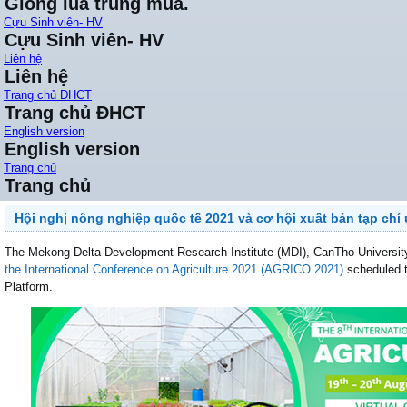
Giống lúa trung mùa.
Cựu Sinh viên- HV
Cựu Sinh viên- HV
Liên hệ
Liên hệ
Trang chủ ĐHCT
Trang chủ ĐHCT
English version
English version
Trang chủ
Trang chủ
Hội nghị nông nghiệp quốc tế 2021 và cơ hội xuất bản tạp chí u
The Mekong Delta Development Research Institute (MDI), CanTho University 
the International Conference on Agriculture 2021 (AGRICO 2021)
scheduled t
Platform.