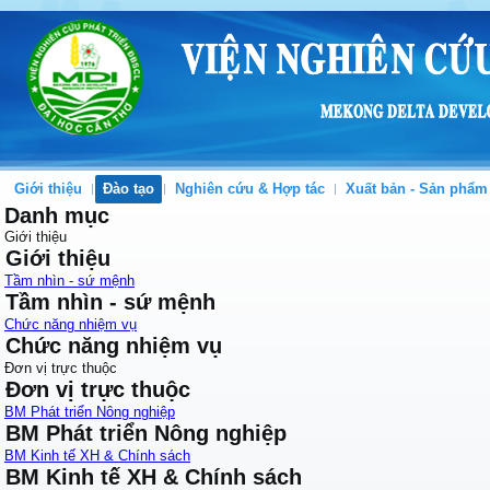
Giới thiệu
Đào tạo
Nghiên cứu & Hợp tác
Xuất bản - Sản phẩm
Danh mục
Giới thiệu
Giới thiệu
Tầm nhìn - sứ mệnh
Tầm nhìn - sứ mệnh
Chức năng nhiệm vụ
Chức năng nhiệm vụ
Đơn vị trực thuộc
Đơn vị trực thuộc
BM Phát triển Nông nghiệp
BM Phát triển Nông nghiệp
BM Kinh tế XH & Chính sách
BM Kinh tế XH & Chính sách