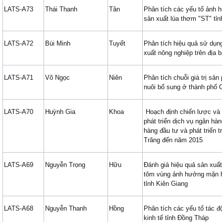
LATS-A73
Thái Thanh
Tân
Phân tích các yếu tố ảnh 
sản xuất lúa thơm "ST" tỉ
LATS-A72
Bùi Minh
Tuyết
Phân tích hiệu quả sử dụn
xuất nông nghiệp trên địa 
LATS-A71
Võ Ngọc
Niên
Phân tích chuỗi giá trị sả
nuôi bổ sung ở thành phố
LATS-A70
Huỳnh Gia
Khoa
Hoạch định chiến lược và 
phát triển dịch vụ ngân hàn
hàng đầu tư và phát triển t
Trăng đến năm 2015
LATS-A69
Nguyễn Trọng
Hữu
Đánh giá hiệu quả sản xuấ
tôm vùng ảnh hưởng mặn 
tỉnh Kiên Giang
LATS-A68
Nguyễn Thanh
Hồng
Phân tích các yếu tố tác đ
kinh tế tỉnh Đồng Tháp