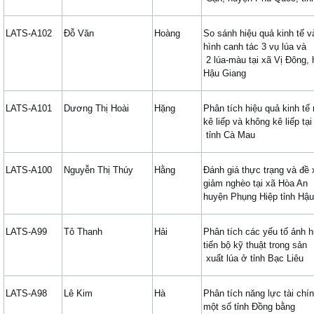
LATS-A102
Đỗ Văn
Hoàng
So sánh hiệu quả kinh tế v
hình canh tác 3 vụ lúa và
2 lúa-màu tại xã Vị Đông, 
Hậu Giang
LATS-A101
Dương Thị Hoài
Hặng
Phân tích hiệu quả kinh tế
kê liếp và không kê liếp tại
tỉnh Cà Mau
LATS-A100
Nguyễn Thị Thúy
Hằng
Đánh giá thực trạng và đề 
giảm nghèo tại xã Hòa An
huyện Phụng Hiệp tỉnh Hậ
LATS-A99
Tô Thanh
Hải
Phân tích các yếu tố ảnh
tiến bộ kỹ thuật trong sản
xuất lúa ở tỉnh Bạc Liêu
LATS-A98
Lê Kim
Hà
Phân tích năng lực tài chí
một số tỉnh Đồng bằng