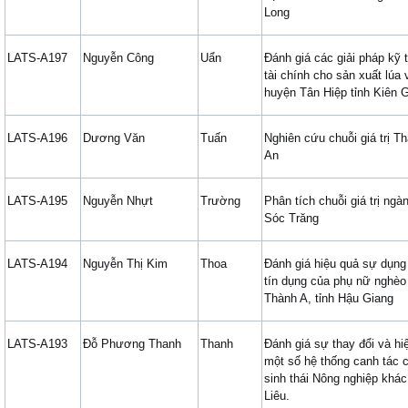
Long
LATS-A197
Nguyễn Công
Uẩn
Đánh giá các giải pháp kỹ 
tài chính cho sản xuất lúa
huyện Tân Hiệp tỉnh Kiên G
LATS-A196
Dương Văn
Tuấn
Nghiên cứu chuỗi giá trị T
An
LATS-A195
Nguyễn Nhựt
Trường
Phân tích chuỗi giá trị ngà
Sóc Trăng
LATS-A194
Nguyễn Thị Kim
Thoa
Đánh giá hiệu quả sự dụng 
tín dụng của phụ nữ nghèo
Thành A, tỉnh Hậu Giang
LATS-A193
Đỗ Phương Thanh
Thanh
Đánh giá sự thay đổi và hi
một số hệ thống canh tác c
sinh thái Nông nghiệp khác
Liêu.