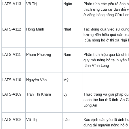
LATS-A113
Võ Thị
Ngân
Phân tích các yếu tố ảnh 
thích ứng của cư dân đối 
ở đồng bằng sông Cửu Lo
LATS-A112
Hồng Minh
Nhật
Tác động của việc sử dụng
lượng đến hiệu quả sản xuấ
của nông hộ ở thị xã Ngã 
LATS-A111
Phạm Phương
Nam
Phân tích hiệu quả tài chín
quy mô nông hộ tại huyện 
tỉnh Vĩnh Long
LATS-A110
Nguyễn Văn
Mỹ
LATS-A109
Trần Thị Kham
Ly
Thực trạng và giải pháp quả
canh tác lúa ở 3 tỉnh: An 
Long An
LATS-A108
Võ Thị
Lào
Xác định các yếu tố ảnh h
dụng tài nguyên nông hộ 