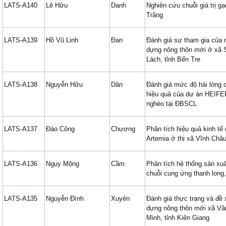
LATS-A140
Lê Hữu
Danh
Nghiên cứu chuỗi giá trị gạ
Trăng
LATS-A139
Hồ Vũ Linh
Đan
Đánh giá sự tham gia của 
dựng nông thôn mới ở xã 
Lách, tỉnh Bến Tre
LATS-A138
Nguyễn Hữu
Dân
Đánh giá mức độ hài lòng 
hiệu quả của dự án HEIFER
nghèo tại ĐBSCL
LATS-A137
Đào Công
Chương
Phân tích hiệu quả kinh tế
Artemia ở thị xã Vĩnh Châu
LATS-A136
Ngụy Mộng
Cầm
Phân tích hệ thống sản xuất
chuỗi cung ứng thanh long,
LATS-A135
Nguyễn Đình
Xuyên
Đánh giá thực trạng và đề 
dựng nông thôn mới xã Vâ
Minh, tỉnh Kiên Giang