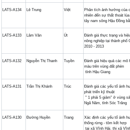
LATS-A134
Lê Trung
Việt
Phân tích ảnh hưởng của 
nhiên đến sự thất thoát lú
tây nam sông Hậu Đồng b
LATS-A133
Lâm Văn
Út
Đánh giá thực trạng và hiệ
nông nghiệp tại thành phố 
2010 - 2013
LATS-A132
Nguyễn Thị Thanh
Tuyền
Đánh giá hiệu quả các mô h
màu trên vùng đất phèn
tỉnh Hậu Giang
LATS-A131
Trần Thị Khánh
Trúc
Đánh giá các yếu tố ảnh 
phát triển kỹ thuật
" 1 phải 5 giảm" ở vùng sả
Ngã Năm, tỉnh Sóc Trăng
LATS-A130
Đường Huyền
Trang
Xác định các yếu tố ảnh h
thống rừng - tôm kết hợp
tại xã Vĩnh Hải, thị xã Vĩn