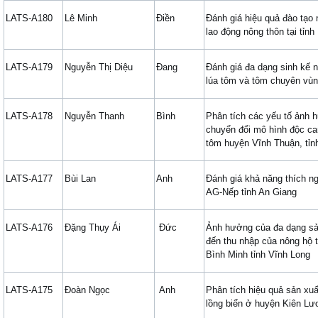
LATS-A180
Lê Minh
Điền
Đánh giá hiệu quả đào tạo
lao động nông thôn tại tỉnh
LATS-A179
Nguyễn Thị Diệu
Đang
Đánh giá đa dạng sinh kế 
lúa tôm và tôm chuyên vù
LATS-A178
Nguyễn Thanh
Bình
Phân tích các yếu tố ảnh 
chuyển đổi mô hình độc can
tôm huyện Vĩnh Thuận, tỉnh
LATS-A177
Bùi Lan
Anh
Đánh giá khả năng thích ngh
AG-Nếp tỉnh An Giang
LATS-A176
Đặng Thụy Ái
Đức
Ảnh hưởng của đa dạng sả
đến thu nhập của nông hộ t
Bình Minh tỉnh Vĩnh Long
LATS-A175
Đoàn Ngọc
Anh
Phân tích hiệu quả sản xuấ
lồng biển ở huyện Kiên Lư