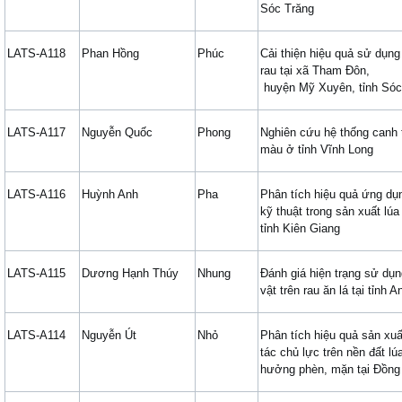
Sóc Trăng
LATS-A118
Phan Hồng
Phúc
Cải thiện hiệu quả sử dụng
rau tại xã Tham Đôn,
huyện Mỹ Xuyên, tỉnh Sóc
LATS-A117
Nguyễn Quốc
Phong
Nghiên cứu hệ thống canh t
màu ở tỉnh Vĩnh Long
LATS-A116
Huỳnh Anh
Pha
Phân tích hiệu quả ứng dụ
kỹ thuật trong sản xuất lúa
tỉnh Kiên Giang
LATS-A115
Dương Hạnh Thúy
Nhung
Đánh giá hiện trạng sử dụ
vật trên rau ăn lá tại tỉnh 
LATS-A114
Nguyễn Út
Nhỏ
Phân tích hiệu quả sản xu
tác chủ lực trên nền đất lú
hưởng phèn, mặn tại Đồng