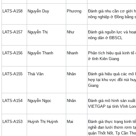
LATS-A158
Nguyễn Duy
Phương
Đánh giá nhu cần cơ giới 
nông nghiệp ở Đồng bằng 
LATS-A157
Nguyễn Thị
Như
Đánh giá nguồn lực và hoạ
nông dân ở ĐBSCL
LATS-A156
Nguyễn Thanh
Nhanh
Phân tích hiệu quả kinh tế
ở tỉnh Kiên Giang
LATS-A155
Thái Văn
Nhân
Đánh giá hiệu quả các mô 
hợp tại khu vực đồi núi hu
Giang
LATS-A154
Nguyễn Ngọc
Nhân
Đánh giá mô hình sản xuất 
VIETGAP tại tỉnh Vĩnh Lon
LATS-A153
Huỳnh Thị Huỳnh
Mai
Đánh giá thực trạng kinh tế
nghề đan lưới thơm rơm t
quận Thốt Nốt, Tp Cần Th