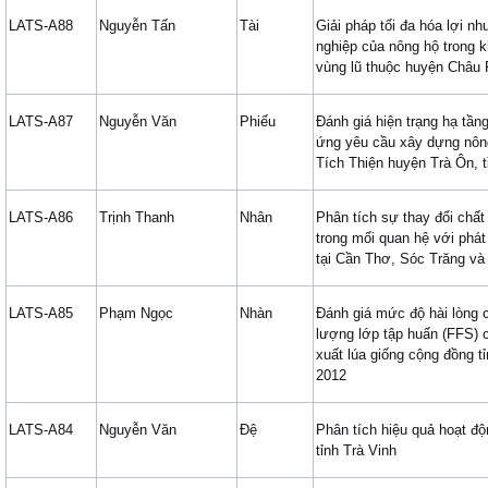
LATS-A88
Nguyễn Tấn
Tài
Giải pháp tối đa hóa lợi nh
nghiệp của nông hộ trong 
vùng lũ thuộc huyện Châu 
LATS-A87
Nguyễn Văn
Phiếu
Đánh giá hiện trạng hạ tầng
ứng yêu cầu xây dựng nôn
Tích Thiện huyện Trà Ôn, t
LATS-A86
Trịnh Thanh
Nhân
Phân tích sự thay đổi chấ
trong mối quan hệ với phát t
tại Cần Thơ, Sóc Trăng và
LATS-A85
Phạm Ngọc
Nhàn
Đánh giá mức độ hài lòng 
lượng lớp tập huấn (FFS) 
xuất lúa giống cộng đồng 
2012
LATS-A84
Nguyễn Văn
Đệ
Phân tích hiệu quả hoạt độ
tỉnh Trà Vinh