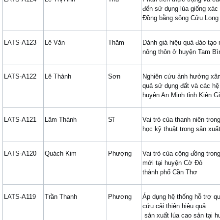
đến sử dụng lúa giống xác
Đồng bằng sông Cửu Long
LATS-A123
Lê Văn
Thăm
Đánh giá hiệu quả đào tạo 
nông thôn ở huyện Tam Bìn
LATS-A122
Lê Thành
Sơn
Nghiên cứu ảnh hưởng xâ
quả sử dụng đất và các hệ 
huyện An Minh tỉnh Kiên G
LATS-A121
Lâm Thành
Sĩ
Vai trò của thanh niên tro
học kỹ thuật trong sản xuất
LATS-A120
Quách Kim
Phượng
Vai trò của cộng đồng tron
mới tại huyện Cờ Đỏ
thành phố Cần Thơ
LATS-A119
Trần Thanh
Phương
Áp dụng hệ thống hỗ trợ qu
cứu cải thiện hiệu quả
sản xuất lúa cao sản tại 