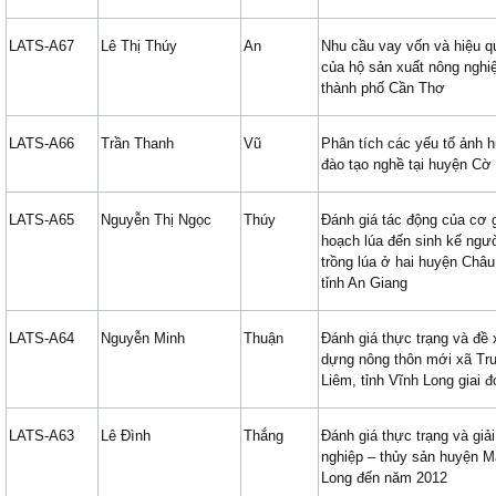
LATS-A67
Lê Thị Thúy
An
Nhu cầu vay vốn và hiệu q
của hộ sản xuất nông nghi
thành phố Cần Thơ
LATS-A66
Trần Thanh
Vũ
Phân tích các yếu tố ảnh 
đào tạo nghề tại huyện Cờ
LATS-A65
Nguyễn Thị Ngọc
Thúy
Đánh giá tác động của cơ g
hoạch lúa đến sinh kế ngư
trồng lúa ở hai huyện Châ
tỉnh An Giang
LATS-A64
Nguyễn Minh
Thuận
Đánh giá thực trạng và đề 
dựng nông thôn mới xã Tr
Liêm, tỉnh Vĩnh Long giai 
LATS-A63
Lê Đình
Thắng
Đánh giá thực trạng và giải
nghiệp – thủy sản huyện Ma
Long đến năm 2012