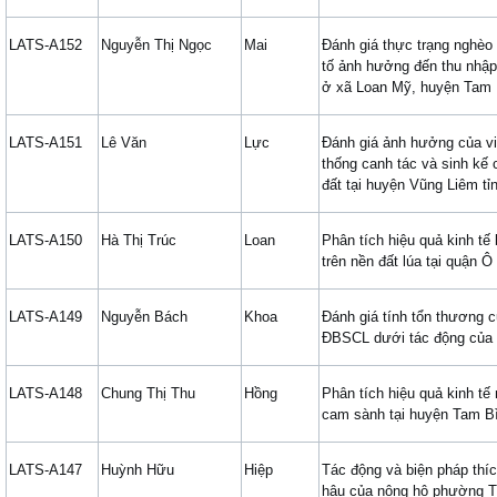
LATS-A152
Nguyễn Thị Ngọc
Mai
Đánh giá thực trạng nghèo
tố ảnh hưởng đến thu nhậ
ở xã Loan Mỹ, huyện Tam 
LATS-A151
Lê Văn
Lực
Đánh giá ảnh hưởng của vi
thống canh tác và sinh kế 
đất tại huyện Vũng Liêm tỉ
LATS-A150
Hà Thị Trúc
Loan
Phân tích hiệu quả kinh tế
trên nền đất lúa tại quận 
LATS-A149
Nguyễn Bách
Khoa
Đánh giá tính tổn thương 
ĐBSCL dưới tác động của 
LATS-A148
Chung Thị Thu
Hồng
Phân tích hiệu quả kinh tế
cam sành tại huyện Tam Bì
LATS-A147
Huỳnh Hữu
Hiệp
Tác động và biện pháp thíc
hậu của nông hộ phường T