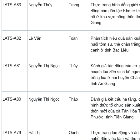
LATS-A83
Nguyễn Thùy
Trang
Thực trạng bình đẳng giới 
đồng bào dân tộc Khmer tro
hộ ở khu vực nông thôn tỉ
Giang
LATS-A82
Lê Văn
Toàn
Phân tích hiệu quả sản xu
nuôi tôm sú, thẻ chân trắn
canh ở tỉnh Bạc Liêu
LATS-A81
Nguyễn Thị Ngọc
Thúy
Đánh giá tác động của cơ g
hoạch lúa đến sinh kế ngư
trồng lúa ở hai huyện Châ
tỉnh An Giang
LATS-A80
Nguyễn Thị Ngọc
Thảo
Đánh giá kết cấu hạ tầng, 
hình thức tổ chức sản xuất
thôn mới của xã Tân Hòa 
Phước, tỉnh Tiền Giang
LATS-A79
Hà Thị
Oanh
Thực trạng lao động và ản
nghề đến việc làm và thu 