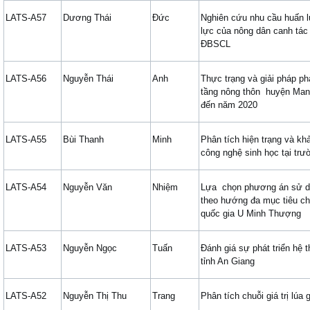
LATS-A57
Dương Thái
Đức
Nghiên cứu nhu cầu huấn 
lực của nông dân canh tác
ĐBSCL
LATS-A56
Nguyễn Thái
Anh
Thực trạng và giải pháp ph
tầng nông thôn huyện Man
đến năm 2020
LATS-A55
Bùi Thanh
Minh
Phân tích hiện trạng và k
công nghệ sinh học tại tr
LATS-A54
Nguyễn Văn
Nhiệm
Lựa chọn phương án sử dụ
theo hướng đa mục tiêu c
quốc gia U Minh Thượng
LATS-A53
Nguyễn Ngọc
Tuấn
Đánh giá sự phát triển hệ 
tỉnh An Giang
LATS-A52
Nguyễn Thị Thu
Trang
Phân tích chuỗi giá trị lúa