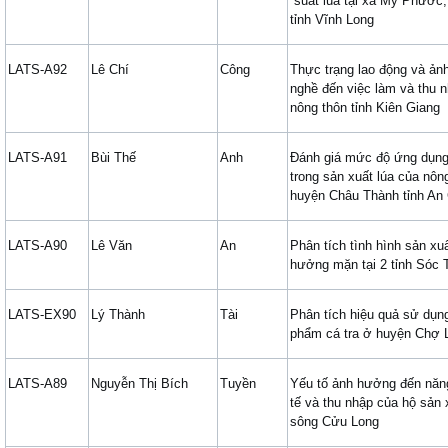
suất lúa tại xã Mỹ Phước,
tỉnh Vĩnh Long
LATS-A92
Lê Chí
Công
Thực trạng lao động và ản
nghề đến việc làm và thu 
nông thôn tỉnh Kiên Giang
LATS-A91
Bùi Thế
Anh
Đánh giá mức độ ứng dụng 
trong sản xuất lúa của nô
huyện Châu Thành tỉnh An
LATS-A90
Lê Văn
An
Phân tích tình hình sản xu
hưởng mặn tại 2 tỉnh Sóc 
LATS-EX90
Lý Thành
Tài
Phân tích hiệu quả sử dụn
phẩm cá tra ở huyện Chợ 
LATS-A89
Nguyễn Thị Bích
Tuyền
Yếu tố ảnh hưởng đến năng
tế và thu nhập của hộ sản 
sông Cửu Long