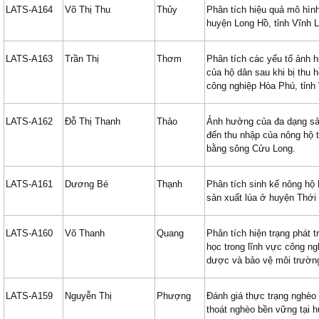
LATS-A164
Võ Thị Thu
Thủy
Phân tích hiệu quả mô hìn
huyện Long Hồ, tỉnh Vĩnh 
LATS-A163
Trần Thị
Thơm
Phân tích các yếu tố ảnh 
của hộ dân sau khi bị thu 
công nghiệp Hòa Phú, tỉnh
LATS-A162
Đỗ Thị Thanh
Thảo
Ảnh hưởng của đa dạng sả
đến thu nhập của nông hộ 
bằng sông Cửu Long.
LATS-A161
Dương Bé
Thạnh
Phân tích sinh kế nông hộ
sản xuất lúa ở huyện Thới 
LATS-A160
Võ Thanh
Quang
Phân tích hiện trạng phát t
học trong lĩnh vực công ng
dược và bảo vệ môi trường
LATS-A159
Nguyễn Thị
Phượng
Đánh giá thực trạng nghèo 
thoát nghèo bền vững tại 