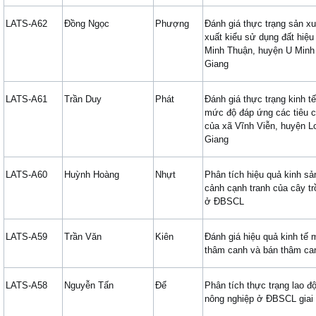
LATS-A62
Đồng Ngọc
Phượng
Đánh giá thực trạng sản xu
xuất kiểu sử dụng đất hiệu
Minh Thuận, huyện U Minh
Giang
LATS-A61
Trần Duy
Phát
Đánh giá thực trạng kinh tế
mức độ đáp ứng các tiêu c
của xã Vĩnh Viễn, huyện L
Giang
LATS-A60
Huỳnh Hoàng
Nhựt
Phân tích hiệu quả kinh sản
cảnh cạnh tranh của cây tr
ở ĐBSCL
LATS-A59
Trần Văn
Kiên
Đánh giá hiệu quả kinh tế 
thâm canh và bán thâm can
LATS-A58
Nguyễn Tấn
Để
Phân tích thực trạng lao đ
nông nghiệp ở ĐBSCL giai