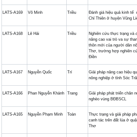
LATS-A169
Võ Minh
Triều
Đánh giá hiệu quả kinh tế 
Chỉ Thiên ở huyện Vũng Li
LATS-A168
Lê Hải
Triều
Nghiên cứu thực trạng và đ
nâng cao vai trò va sự th
thôn mới của người dân n
Thơ, trường hợp nghiên c
Điền
LATS-A167
Nguyễn Quốc
Trí
Giải pháp nâng cao hiệu q
nông nghiệp ở tỉnh Sóc Tr
LATS-A166
Phan Nguyễn Khánh
Trang
Giải pháp phát triển chăn n
nghèo vùng BĐBSCL
LATS-A165
Nguyễn Phạm Minh
Toàn
Thực trạng và giải pháp ph
canh tác trên đất lúa ở q
Thơ