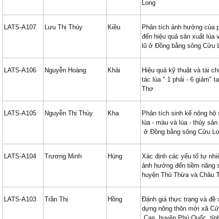
Long
LATS-A107
Lưu Thị Thúy
Kiều
Phân tích ảnh hưởng của 
đến hiệu quả sản xuất lúa
lũ ở Đồng bằng sông Cửu 
LATS-A106
Nguyễn Hoàng
Khải
Hiệu quả kỹ thuật và tài c
tác lúa " 1 phải - 6 giảm" 
Thơ
LATS-A105
Nguyễn Thị Thùy
Kha
Phân tích sinh kế nông hộ 
lúa - màu và lúa - thủy sản
ở Đồng bằng sông Cửu L
LATS-A104
Trương Minh
Hùng
Xác định các yếu tố tự nhiê
ảnh hưởng đến tiềm năng s
huyện Thủ Thừa và Châu T
LATS-A103
Trần Thị
Hồng
Đánh giá thực trạng và đề 
dựng nông thôn mới xã C
Cạn, huyện Phú Quốc, tỉn