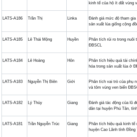
kinh tế của hộ ít đất vùng
LATS-A186
Trần Thị
Linka
Đánh giá mức độ tham gia 
sản xuất lúa giống cộng đồ
LATS-A185
Lê Thái Mộng
Huyền
Phân tích rủi ro trong nuôi
ĐBSCL
LATS-A184
Lê Hoàng
Hôn
Phân tích hiệu quả tài chín
hóa trong sản xuất lúa ở 
LATS-A183
Nguyễn Thị Biên
Giới
Phân tích vai trò của phụ n
và tôm vùng ven biển ĐB
LATS-A182
Lý Thùy
Giang
Đánh giá tác động của lũ đ
dân tại huyện Phú Tân, tỉn
LATS-A181
Trần Nguyễn Trúc
Giang
Phân tích hiệu quả kinh tế
huyện Cao Lãnh tỉnh Đồng