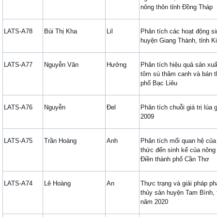
nông thôn tỉnh Đồng Tháp
LATS-A78
Bùi Thị Kha
Lil
Phân tích các hoạt động s
huyện Giang Thành, tỉnh K
LATS-A77
Nguyễn Văn
Hưởng
Phân tích hiệu quả sản xuấ
tôm sú thâm canh và bán 
phố Bạc Liêu
LATS-A76
Nguyễn
Đel
Phân tích chuỗi giá trị lúa
2009
LATS-A75
Trần Hoàng
Anh
Phân tích mối quan hệ của 
thức đến sinh kế của nôn
Điền thành phố Cần Thơ
LATS-A74
Lê Hoàng
An
Thực trạng và giải pháp phá
thủy sản huyện Tam Bình, 
năm 2020