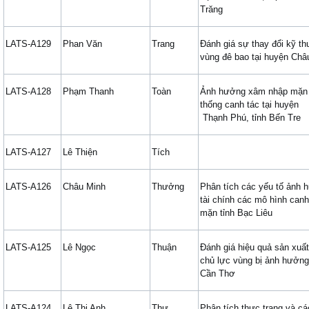
Trăng
LATS-A129
Phan Văn
Trang
Đánh giá sự thay đổi kỹ thu
vùng đê bao tại huyện Châ
LATS-A128
Phạm Thanh
Toàn
Ảnh hưởng xâm nhập mặn 
thống canh tác tại huyện
Thạnh Phú, tỉnh Bến Tre
LATS-A127
Lê Thiện
Tích
LATS-A126
Châu Minh
Thưởng
Phân tích các yếu tố ảnh 
tài chính các mô hình canh
mặn tỉnh Bạc Liêu
LATS-A125
Lê Ngọc
Thuận
Đánh giá hiệu quả sản xuất
chủ lực vùng bị ảnh hưởng 
Cần Thơ
LATS-A124
Lê Thị Anh
Thư
Phân tích thực trạng và c