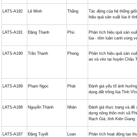
LATS-A192
Lê Minh
Thắng
Tác động của hệ thống giố
hiệu quả sản xuất lúa ở tỉ
LATS-A191
Đặng Thanh
Phú
Phân tích hiệu quả sản xuấ
lúa - tôm luân canh vùng 
LATS-A190
Trần Thanh
Phong
Phân tích hiệu quả sản xuấ
ao và vèo tại huyện Châu 
LATS-A189
Phạm Ngọc
Phát
Đánh giá yếu tố ảnh hưởng
dụng đất trồng lúa Tỉnh Vĩ
LATS-A188
Nguyễn Thành
Nhân
Đánh giá thực trạng và đề 
dựng nông thôn mới xã Phi
Rạch Giá, tỉnh Kiên Giang
LATS-A187
Đặng Tuyết
Loan
Phân tích hoạt động tạo th