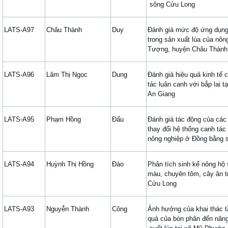
sông Cửu Long
LATS-A97
Châu Thành
Duy
Đánh giá mức độ ứng dụng 
trong sản xuất lúa của nôn
Tượng, huyện Châu Thành,
LATS-A96
Lâm Thị Ngọc
Dung
Đánh giá hiệu quả kinh tế
tác luân canh với bắp lai t
An Giang
LATS-A95
Phạm Hồng
Đấu
Đánh giá tác động của các 
thay đổi hệ thống canh tác
nông nghiệp ở Đồng bằng 
LATS-A94
Huỳnh Thị Hồng
Đào
Phân tích sinh kế nông hộ
màu, chuyên tôm, cây ăn t
Cửu Long
LATS-A93
Nguyễn Thành
Công
Ảnh hưởng của khai thác tầ
quả của bón phân đến năn