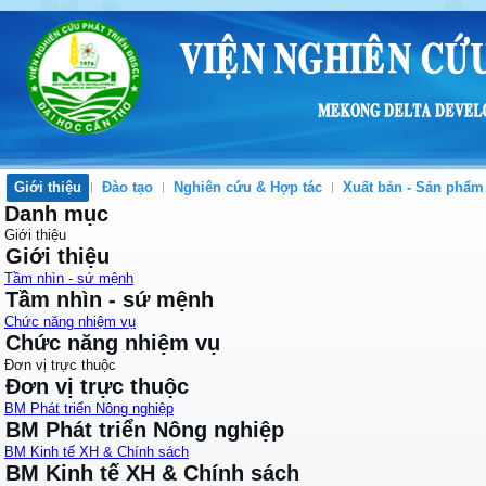
Giới thiệu
Đào tạo
Nghiên cứu & Hợp tác
Xuất bản - Sản phẩm
Danh mục
Giới thiệu
Giới thiệu
Tầm nhìn - sứ mệnh
Tầm nhìn - sứ mệnh
Chức năng nhiệm vụ
Chức năng nhiệm vụ
Đơn vị trực thuộc
Đơn vị trực thuộc
BM Phát triển Nông nghiệp
BM Phát triển Nông nghiệp
BM Kinh tế XH & Chính sách
BM Kinh tế XH & Chính sách