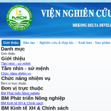
Giới thiệu
Đào tạo
Nghiên cứu & Hợp tác
Xuất bản - Sản phẩm
Danh mục
Giới thiệu
Giới thiệu
Tầm nhìn - sứ mệnh
Tầm nhìn - sứ mệnh
Chức năng nhiệm vụ
Chức năng nhiệm vụ
Đơn vị trực thuộc
Đơn vị trực thuộc
BM Phát triển Nông nghiệp
BM Phát triển Nông nghiệp
BM Kinh tế XH & Chính sách
BM Kinh tế XH & Chính sách