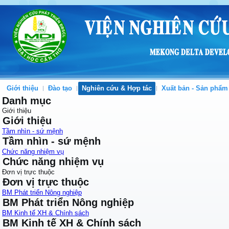
Giới thiệu
Đào tạo
Nghiên cứu & Hợp tác
Xuất bản - Sản phẩm
Danh mục
Giới thiệu
Giới thiệu
Tầm nhìn - sứ mệnh
Tầm nhìn - sứ mệnh
Chức năng nhiệm vụ
Chức năng nhiệm vụ
Đơn vị trực thuộc
Đơn vị trực thuộc
BM Phát triển Nông nghiệp
BM Phát triển Nông nghiệp
BM Kinh tế XH & Chính sách
BM Kinh tế XH & Chính sách