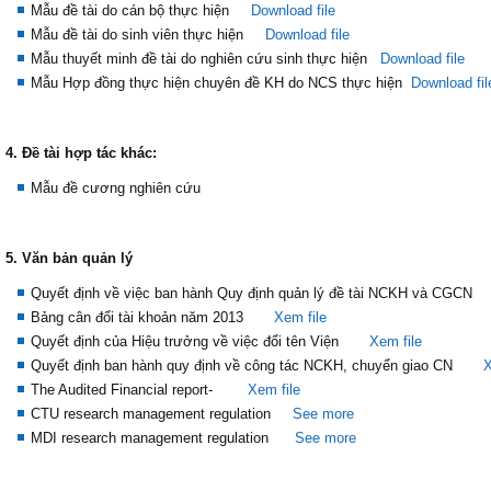
Mẫu đề tài do cán bộ thực hiện
Download file
Mẫu đề tài do sinh viên thực hiện
Download file
Mẫu thuyết minh đề tài do nghiên cứu sinh thực hiện
Download file
Mẫu Hợp đồng thực hiện chuyên đề KH do NCS thực hiện
Download fil
4. Đề tài hợp tác khác:
Mẫu đề cương nghiên cứu
5. Văn bản quản lý
Quyết định về việc ban hành Quy định quản lý đề tài NCKH và CGCN
Bảng cân đối tài khoản năm 2013
Xem file
Quyết định của Hiệu trưởng về việc đổi tên Viện
Xem file
Quyết định ban hành quy định về công tác NCKH, chuyển giao CN
X
The Audited Financial report-
Xem file
CTU research management regulation
See more
MDI research management regulation
See more