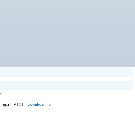
7
sĩ ngành PTNT -
Download file