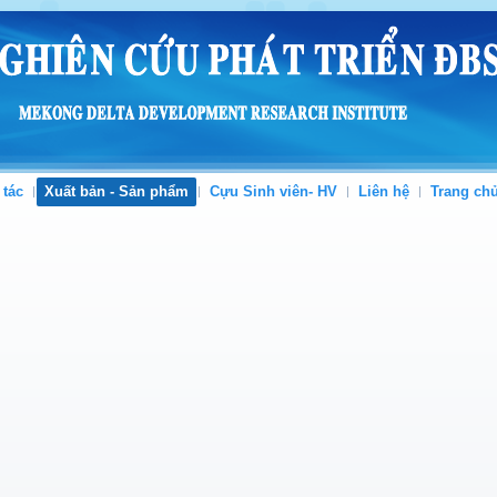
 tác
Xuất bản - Sản phẩm
Cựu Sinh viên- HV
Liên hệ
Trang ch