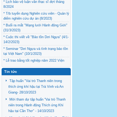
* Lịch bảo vệ luận văn thạc sĩ đợt tháng
8/2024
* T/b tuyển dụng Nghiên cứu viên - Quản lý
điểm nghiên cứu dự án (8/2023)
* Buổi ra mắt "Mạng lưới Hành động Giới"
(31/3/2023)
* Cuộc thi viết về "Bảo tồn Dơi Ngựa" (4/1-
14/2/2023)
* Seminar "Dơi Ngựa và tình trạng bảo tồn
tại Việt Nam" (10/1/2023)
* Lễ trao bằng tốt nghiệp năm 2022 Viện
Nghiên cứu Phát triển ĐBSCL (12/9/2022)
Tin tức
Tập huấn "Vai trò Thanh niên trong
thích ứng khí hậu tại Trà Vinh và An
Giang- 28/10/2023
Mời tham dự tập huấn “Vai trò Thanh
niên trong Hành động Thích ứng Khí
hậu tại Cần Thơ" - 14/10/2023