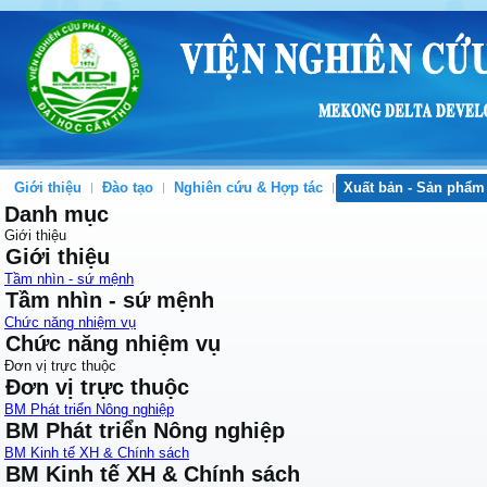
Giới thiệu
Đào tạo
Nghiên cứu & Hợp tác
Xuất bản - Sản phẩm
Danh mục
Giới thiệu
Giới thiệu
Tầm nhìn - sứ mệnh
Tầm nhìn - sứ mệnh
Chức năng nhiệm vụ
Chức năng nhiệm vụ
Đơn vị trực thuộc
Đơn vị trực thuộc
BM Phát triển Nông nghiệp
BM Phát triển Nông nghiệp
BM Kinh tế XH & Chính sách
BM Kinh tế XH & Chính sách