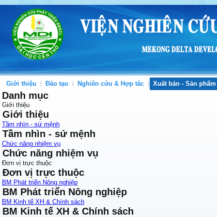
Giới thiệu
Đào tạo
Nghiên cứu & Hợp tác
Xuất bản - Sản phẩm
Danh mục
Giới thiệu
Giới thiệu
Tầm nhìn - sứ mệnh
Tầm nhìn - sứ mệnh
Chức năng nhiệm vụ
Chức năng nhiệm vụ
Đơn vị trực thuộc
Đơn vị trực thuộc
BM Phát triển Nông nghiệp
BM Phát triển Nông nghiệp
BM Kinh tế XH & Chính sách
BM Kinh tế XH & Chính sách