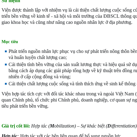
Sứ mệnh
Viện được thành lập với nhiệm vụ là cải thiện chất lượng cuộc sống 
triển bền vững về kinh tế - xã hội và môi trường của ĐBSCL thông qu
giao khoa học và cũng như nâng cao nguồn nhân lực ở địa phương.
M
ục tiêu
Phát triển nguồn nhân lực phục vụ cho sự phát triển nông thôn bề
và huấn luyện chất lượng cao;
Cải thiện tính bền vững của sản xuất lương thực và hiệu quả sử 
bằng cách áp dụng các giải pháp tổng hợp về kỹ thuật trên đồng r
nhiên ở cấp cộng đồng và vùng;
Cải thiện chất lượng cuộc sống và tính thích ứng về sinh kế thông q
Viện hợp tác tích cực với đối tác khác nhau trong và ngoài Việt Nam 
quan Chính phủ, tổ chức phi Chính phủ, doanh nghiệp, cơ quan sự n
tiêu phát triển bền vững.
Giá trị cốt lõi:
Hợp tác (
M
obilization) – Sự khác biệt (
D
ifferentiation
Hợp tác
:
Hợp tác với các bên liên quan để bổ sung nguồn lực