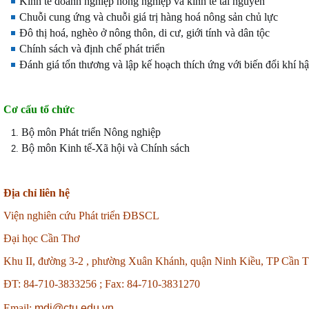
Kinh tế doanh nghiệp nông nghiệp và kinh tế tài nguyên
Chuỗi cung ứng và chuỗi giá trị hàng hoá nông sản chủ lực
Đô thị hoá, nghèo ở nông thôn, di cư, giới tính và dân tộc
Chính sách và định chế phát triển
Đánh giá tổn thương và lập kế hoạch thích ứng với biến đổi khí h
Cơ cấu tổ chức
Bộ môn Phát triển Nông nghiệp
Bộ môn Kinh tế-Xã hội và Chính sách
Địa chỉ liên hệ
Viện nghiên cứu Phát triển ĐBSCL
Đại học Cần Thơ
Khu II, đường 3-2 , phường Xuân Khánh, quận Ninh Kiều, TP Cần 
ĐT: 84-710-3833256 ;
Fax: 84-710-3831270
Email:
mdi@ctu.edu.vn