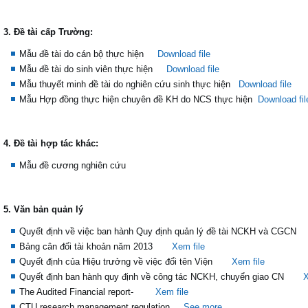
3. Đề tài cấp Trường:
Mẫu đề tài do cán bộ thực hiện
Download file
Mẫu đề tài do sinh viên thực hiện
Download file
Mẫu thuyết minh đề tài do nghiên cứu sinh thực hiện
Download file
Mẫu Hợp đồng thực hiện chuyên đề KH do NCS thực hiện
Download fil
4. Đề tài hợp tác khác:
Mẫu đề cương nghiên cứu
5. Văn bản quản lý
Quyết định về việc ban hành Quy định quản lý đề tài NCKH và CGCN
Bảng cân đối tài khoản năm 2013
Xem file
Quyết định của Hiệu trưởng về việc đổi tên Viện
Xem file
Quyết định ban hành quy định về công tác NCKH, chuyển giao CN
X
The Audited Financial report-
Xem file
CTU research management regulation
See more