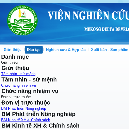
Giới thiệu
Đào tạo
Nghiên cứu & Hợp tác
Xuất bản - Sản phẩm
Danh mục
Giới thiệu
Giới thiệu
Tầm nhìn - sứ mệnh
Tầm nhìn - sứ mệnh
Chức năng nhiệm vụ
Chức năng nhiệm vụ
Đơn vị trực thuộc
Đơn vị trực thuộc
BM Phát triển Nông nghiệp
BM Phát triển Nông nghiệp
BM Kinh tế XH & Chính sách
BM Kinh tế XH & Chính sách