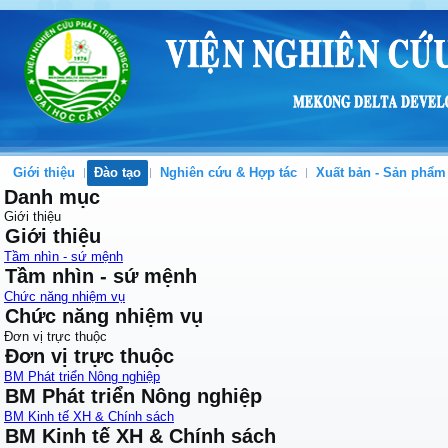
Giới thiệu
Đào tạo
Nghiên cứu & Hợp tác
Xuất bản - Sản phẩm
Danh mục
Giới thiệu
Giới thiệu
Tầm nhìn - sứ mệnh
Tầm nhìn - sứ mệnh
Chức năng nhiệm vụ
Chức năng nhiệm vụ
Đơn vị trực thuộc
Đơn vị trực thuộc
BM Phát triển Nông nghiệp
BM Phát triển Nông nghiệp
BM Kinh tế XH & Chính sách
BM Kinh tế XH & Chính sách