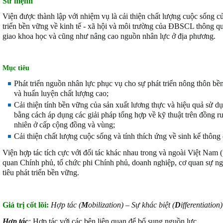
Sứ mệnh
Viện được thành lập với nhiệm vụ là cải thiện chất lượng cuộc sống 
triển bền vững về kinh tế - xã hội và môi trường của ĐBSCL thông qu
giao khoa học và cũng như nâng cao nguồn nhân lực ở địa phương.
M
ục tiêu
Phát triển nguồn nhân lực phục vụ cho sự phát triển nông thôn bề
và huấn luyện chất lượng cao;
Cải thiện tính bền vững của sản xuất lương thực và hiệu quả sử 
bằng cách áp dụng các giải pháp tổng hợp về kỹ thuật trên đồng r
nhiên ở cấp cộng đồng và vùng;
Cải thiện chất lượng cuộc sống và tính thích ứng về sinh kế thông q
Viện hợp tác tích cực với đối tác khác nhau trong và ngoài Việt Nam 
quan Chính phủ, tổ chức phi Chính phủ, doanh nghiệp, cơ quan sự n
tiêu phát triển bền vững.
Giá trị cốt lõi:
Hợp tác (
M
obilization) – Sự khác biệt (
D
ifferentiation
Hợp tác
:
Hợp tác với các bên liên quan để bổ sung nguồn lực