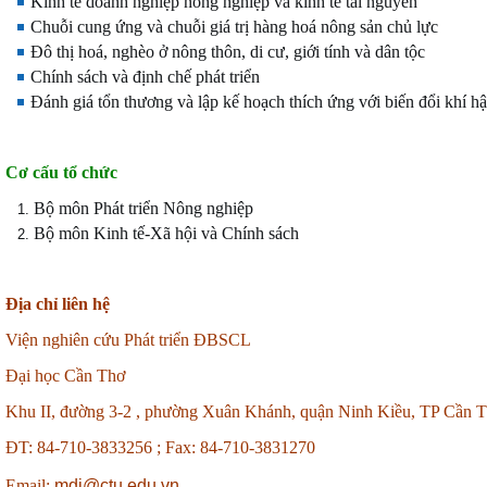
Kinh tế doanh nghiệp nông nghiệp và kinh tế tài nguyên
Chuỗi cung ứng và chuỗi giá trị hàng hoá nông sản chủ lực
Đô thị hoá, nghèo ở nông thôn, di cư, giới tính và dân tộc
Chính sách và định chế phát triển
Đánh giá tổn thương và lập kế hoạch thích ứng với biến đổi khí h
Cơ cấu tổ chức
Bộ môn Phát triển Nông nghiệp
Bộ môn Kinh tế-Xã hội và Chính sách
Địa chỉ liên hệ
Viện nghiên cứu Phát triển ĐBSCL
Đại học Cần Thơ
Khu II, đường 3-2 , phường Xuân Khánh, quận Ninh Kiều, TP Cần 
ĐT: 84-710-3833256 ;
Fax: 84-710-3831270
Email:
mdi@ctu.edu.vn