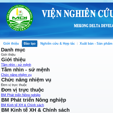
Giới thiệu
Đào tạo
Nghiên cứu & Hợp tác
Xuất bản - Sản phẩm
Danh mục
Giới thiệu
Giới thiệu
Tầm nhìn - sứ mệnh
Tầm nhìn - sứ mệnh
Chức năng nhiệm vụ
Chức năng nhiệm vụ
Đơn vị trực thuộc
Đơn vị trực thuộc
BM Phát triển Nông nghiệp
BM Phát triển Nông nghiệp
BM Kinh tế XH & Chính sách
BM Kinh tế XH & Chính sách