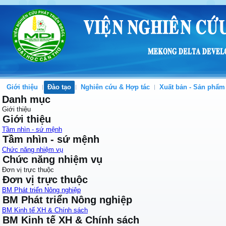
Giới thiệu
Đào tạo
Nghiên cứu & Hợp tác
Xuất bản - Sản phẩm
Danh mục
Giới thiệu
Giới thiệu
Tầm nhìn - sứ mệnh
Tầm nhìn - sứ mệnh
Chức năng nhiệm vụ
Chức năng nhiệm vụ
Đơn vị trực thuộc
Đơn vị trực thuộc
BM Phát triển Nông nghiệp
BM Phát triển Nông nghiệp
BM Kinh tế XH & Chính sách
BM Kinh tế XH & Chính sách