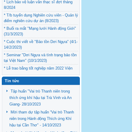
* Lịch bảo vệ luận văn thạc sĩ đợt tháng
8/2024
* T/b tuyển dụng Nghiên cứu viên - Quản lý
điểm nghiên cứu dự án (8/2023)
* Buổi ra mắt "Mạng lưới Hành động Giới"
(31/3/2023)
* Cuộc thi viết về "Bảo tồn Dơi Ngựa" (4/1-
14/2/2023)
* Seminar "Dơi Ngựa và tình trạng bảo tồn
tại Việt Nam" (10/1/2023)
* Lễ trao bằng tốt nghiệp năm 2022 Viện
Nghiên cứu Phát triển ĐBSCL (12/9/2022)
Tin tức
Tập huấn "Vai trò Thanh niên trong
thích ứng khí hậu tại Trà Vinh và An
Giang- 28/10/2023
Mời tham dự tập huấn “Vai trò Thanh
niên trong Hành động Thích ứng Khí
hậu tại Cần Thơ" - 14/10/2023