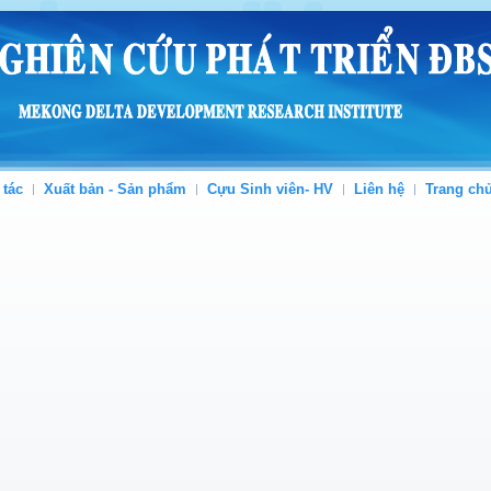
 tác
Xuất bản - Sản phẩm
Cựu Sinh viên- HV
Liên hệ
Trang ch