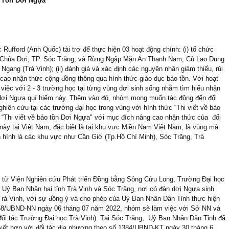
o Tồn Dơi Ngựa”
ufford (Anh Quốc) tài trợ để thực hiện 03 hoạt động chính: (i) tổ chức
hể: Chùa Dơi, TP. Sóc Trăng, và Rừng Ngập Mặn An Thạnh Nam, Cù Lao Dung
gang (Trà Vinh); (ii) đánh giá và xác định các nguyên nhân giảm thiểu, rủi
g cao nhận thức cộng đồng thông qua hình thức giáo dục bảo tồn. Với hoạt
iệc với 2 - 3 trường học tại từng vùng dơi sinh sống nhằm tìm hiểu nhận
 dơi Ngựa quí hiếm này. Thêm vào đó, nhóm mong muốn tác động đến đối
ghiên cứu tại các trường đại học trong vùng với hình thức “Thi viết về bảo
 “Thi viết về bảo tồn Dơi Ngựa" với mục đích nâng cao nhận thức của đối
i này tại Việt Nam, đặc biệt là tại khu vực Miền Nam Việt Nam, là vùng mà
ển hình là các khu vực như Cần Giờ (Tp.Hồ Chí Minh), Sóc Trăng, Trà
u từ Viện Nghiên cứu Phát triển Đồng bằng Sông Cửu Long, Trường Đại học
 Uỷ Ban Nhân hai tỉnh Trà Vinh và Sóc Trăng, nơi có đàn dơi Ngựa sinh
i Trà Vinh, với sự đồng ý và cho phép của Uỷ Ban Nhân Dân Tỉnh thực hiện
2858/UBND-NN ngày 06 tháng 07 năm 2022, nhóm sẽ làm việc với Sở NN và
ối tác Trường Đại học Trà Vinh). Tại Sóc Trăng, Uỷ Ban Nhân Dân Tỉnh đã
kết hợp với đối tác địa phương theo số 1384/UBND-KT ngày 30 tháng 6