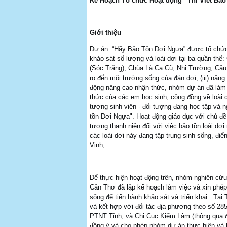
Kế Hoạch Tổ chức Hoạt động
“Thi Viết Bả
Giới thiệu
Dự án: “Hãy Bảo Tồn Dơi Ngựa” được tổ chức R
khảo sát số lượng và loài dơi tại ba quần t
(Sóc Trăng), Chùa Là Ca Cũ, Nhị Trường, Cầu N
ro đến môi trường sống của đàn dơi; (iii) nân
động nâng cao nhận thức, nhóm dự án đã làm v
thức của các em học sinh, cộng đồng về loài
tượng sinh viên - đối tượng đang học tập và n
tồn Dơi Ngựa". Hoạt động giáo dục với chủ đề
tượng thanh niên đối với việc bảo tồn loài dơ
các loài dơi này đang tập trung sinh sống, đi
Vinh,...
Để thực hiện hoạt động trên, nhóm nghiên cứ
Cần Thơ đã lập kế hoạch làm việc và xin phép
sống để tiến hành khảo sát và triển khai. Tạ
và kết hợp với đối tác địa phương theo số 
PTNT Tỉnh, và Chi Cục Kiểm Lâm (thông qua đ
đồng ý và cho phép nhóm dự án thực hiện và 