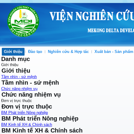
Giới thiệu
Đào tạo
Nghiên cứu & Hợp tác
Xuất bản - Sản phẩm
Danh mục
Giới thiệu
Giới thiệu
Tầm nhìn - sứ mệnh
Tầm nhìn - sứ mệnh
Chức năng nhiệm vụ
Chức năng nhiệm vụ
Đơn vị trực thuộc
Đơn vị trực thuộc
BM Phát triển Nông nghiệp
BM Phát triển Nông nghiệp
BM Kinh tế XH & Chính sách
BM Kinh tế XH & Chính sách