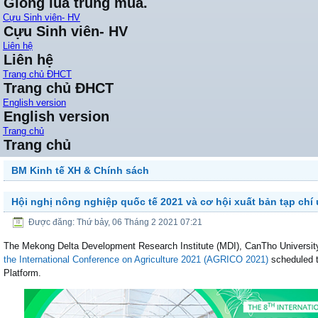
Giống lúa trung mùa.
Cựu Sinh viên- HV
Cựu Sinh viên- HV
Liên hệ
Liên hệ
Trang chủ ĐHCT
Trang chủ ĐHCT
English version
English version
Trang chủ
Trang chủ
BM Kinh tế XH & Chính sách
Hội nghị nông nghiệp quốc tế 2021 và cơ hội xuất bản tạp chí u
Được đăng: Thứ bảy, 06 Tháng 2 2021 07:21
The Mekong Delta Development Research Institute (MDI), CanTho University 
the International Conference on Agriculture 2021 (AGRICO 2021)
scheduled t
Platform.