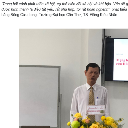
“
Trong bố
i c
ảnh phát triển xã hộ
i, c
ụ thể biến đổi xã hội và khí hậu. Vấn đề g
được hình thành là điều tất yếu, rất ph
ù
hợp, tôi rất hoan nghênh”
, phát biể
bằng Sông Cửu Long- Trường Đại học Cần Thơ, TS. Đặng Kiều Nhân.