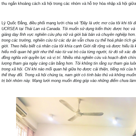
thu ngắn khoảng cách xã hội trong các nhóm và hỗ trợ hòa nhập xã hội giữa
Lý Quốc Đẳng, điều phối mạng lưới chia sẻ
“Đâ
y l
à ước mơ của tôi khi tôi 
UCRSEA tại Thái Lan và
Canada. T
ôi muốn sử dụng kiến thức được học và
giảng dạ
y l
ĩnh vực nghiên cứu phụ nữ và giới bài bản và chuyên nghiệ
p h
ơn.
trong các trường, nghiên cứu từ các dự án vẫn chư
a c
ụ thể hoá phân tích g
giới. Theo hiểu biết cá nhân của tôi khí
a c
ạnh Giới rất rộng và được hiểu là 
hiểu mối quan hệ giới như thế nào từ vai tr
ò
của từng người, từ đó sẽ xác đị
đồng nghĩa với quyền lực và vị trí. Nhiều nhà nghiên cứu và hoạ
ch
định chín
lượng tham gia ngày càng cân bằng hơn. Tôi không tin rằng sự tham gia luôn
trong xã hộ
i. Ch
ỉ khi nào mối quan hệ giữa họ được cải thiện, tiếng n
ó
i c
ủa h
thể thay đổi. Trong xã hộ
i ch
úng ta, nam giớ
i c
ó tính bảo thủ và không muốn
trị bởi nh
ó
m này. Mạng lưới mong muốn đóng g
ó
p v
ào những điểm chưa làm