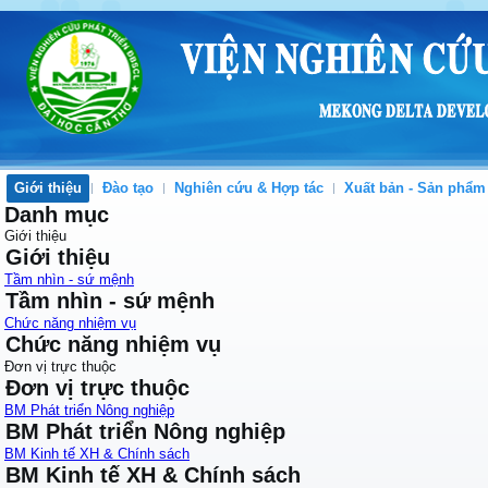
Giới thiệu
Đào tạo
Nghiên cứu & Hợp tác
Xuất bản - Sản phẩm
Danh mục
Giới thiệu
Giới thiệu
Tầm nhìn - sứ mệnh
Tầm nhìn - sứ mệnh
Chức năng nhiệm vụ
Chức năng nhiệm vụ
Đơn vị trực thuộc
Đơn vị trực thuộc
BM Phát triển Nông nghiệp
BM Phát triển Nông nghiệp
BM Kinh tế XH & Chính sách
BM Kinh tế XH & Chính sách