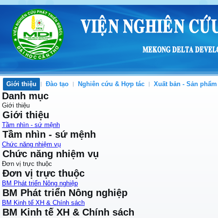
Giới thiệu
Đào tạo
Nghiên cứu & Hợp tác
Xuất bản - Sản phẩm
Danh mục
Giới thiệu
Giới thiệu
Tầm nhìn - sứ mệnh
Tầm nhìn - sứ mệnh
Chức năng nhiệm vụ
Chức năng nhiệm vụ
Đơn vị trực thuộc
Đơn vị trực thuộc
BM Phát triển Nông nghiệp
BM Phát triển Nông nghiệp
BM Kinh tế XH & Chính sách
BM Kinh tế XH & Chính sách