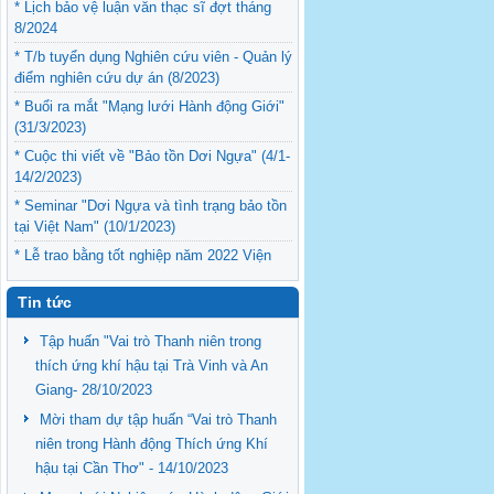
* Lịch bảo vệ luận văn thạc sĩ đợt tháng
8/2024
* T/b tuyển dụng Nghiên cứu viên - Quản lý
điểm nghiên cứu dự án (8/2023)
* Buổi ra mắt "Mạng lưới Hành động Giới"
(31/3/2023)
* Cuộc thi viết về "Bảo tồn Dơi Ngựa" (4/1-
14/2/2023)
* Seminar "Dơi Ngựa và tình trạng bảo tồn
tại Việt Nam" (10/1/2023)
* Lễ trao bằng tốt nghiệp năm 2022 Viện
Nghiên cứu Phát triển ĐBSCL (12/9/2022)
Tin tức
Tập huấn "Vai trò Thanh niên trong
thích ứng khí hậu tại Trà Vinh và An
Giang- 28/10/2023
Mời tham dự tập huấn “Vai trò Thanh
niên trong Hành động Thích ứng Khí
hậu tại Cần Thơ" - 14/10/2023