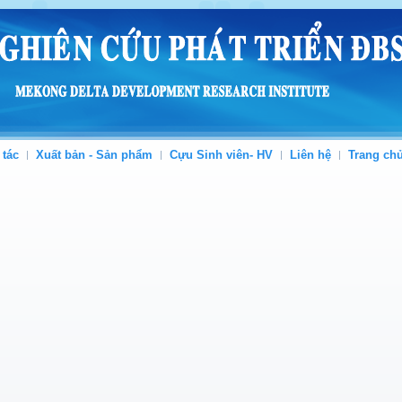
 tác
Xuất bản - Sản phẩm
Cựu Sinh viên- HV
Liên hệ
Trang ch