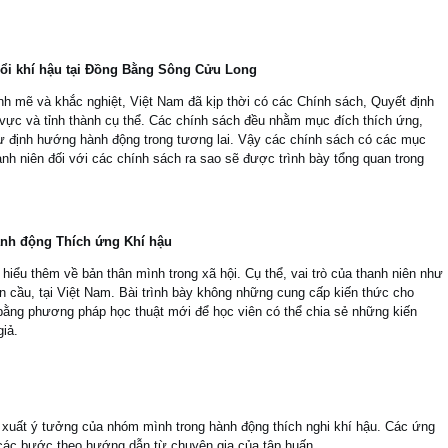
đổi khí hậu tại Đồng Bằng Sông Cửu Long
nh mẽ và khắc nghiệt, Việt Nam đã kịp thời có các Chính sách, Quyết định
vực và tỉnh thành cụ thể. Các chính sách đều nhằm mục đích thích ứng,
như định hướng hành động trong tương lai. Vậy các chính sách có các mục
anh niên đối với các chính sách ra sao sẽ được trình bày tổng quan trong
Hành động Thích ứng Khí hậu
) hiểu thêm về bản thân mình trong xã hội. Cụ thể, vai trò của thanh niên như
àn cầu, tại Việt Nam. Bài trình bày không những cung cấp kiến thức cho
ằng phương pháp học thuật mới để học viên có thể chia sẻ những kiến
iả.
xuất ý tưởng của nhóm mình trong hành động thích nghi khí hậu. Các ứng
 các bước theo hướng dẫn từ chuyên gia của tập huấn.