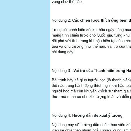
vùng như thế nào.
Nội dung 2:
Các chiến lược thích ứng biến 
Trong bối cảnh biến đổi khí hậu ngày càng mạ
mang tính chiến lược cho Quốc gia, từng khu 
đối phó với tình trạng khí hậu hiện tại cũng 
tiêu và chủ trương như thế nào, vai trò của th
nội dung này.
Nội dung 3:
Vai trò của Thanh niên trong 
Bài trình bày sẽ giúp người học (là thanh niên
thế nào trong hành động thích nghi khí hậu to
người học mà còn khuyến khích sự tham gia b
thức mà mình có cho đối tượng khác và diễn g
Nội dung 4:
Hướng dẫn đề xuất ý tưởng
Nội dung này sẽ hướng dẫn nhóm học viên đề 
viên sẻ chia theo nhóm ngẫu nhiên, cùng làm