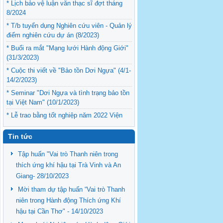
* Lịch bảo vệ luận văn thạc sĩ đợt tháng
8/2024
* T/b tuyển dụng Nghiên cứu viên - Quản lý
điểm nghiên cứu dự án (8/2023)
* Buổi ra mắt "Mạng lưới Hành động Giới"
(31/3/2023)
* Cuộc thi viết về "Bảo tồn Dơi Ngựa" (4/1-
14/2/2023)
* Seminar "Dơi Ngựa và tình trạng bảo tồn
tại Việt Nam" (10/1/2023)
* Lễ trao bằng tốt nghiệp năm 2022 Viện
Nghiên cứu Phát triển ĐBSCL (12/9/2022)
Tin tức
Tập huấn "Vai trò Thanh niên trong
thích ứng khí hậu tại Trà Vinh và An
Giang- 28/10/2023
Mời tham dự tập huấn “Vai trò Thanh
niên trong Hành động Thích ứng Khí
hậu tại Cần Thơ" - 14/10/2023