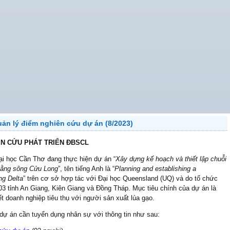
uản lý điểm nghiên cứu dự án (8/2023)
ÊN CỨU PHÁT TRIỂN ĐBSCL
i học Cần Thơ đang thực hiện dự án “
Xây dựng kế hoạch và thiết lập chuỗi
bằng sông Cửu Long
”, tên tiếng Anh là “
Planning and establishing a
ng Delta
” trên cơ sở hợp tác với Đại học Queensland (UQ) và do tổ chức
03 tỉnh An Giang, Kiên Giang và Đồng Tháp. Mục tiêu chính của dự án là
ết doanh nghiệp tiêu thụ với người sản xuất lúa gạo.
dự án cần tuyển dụng nhân sự với thông tin như sau: