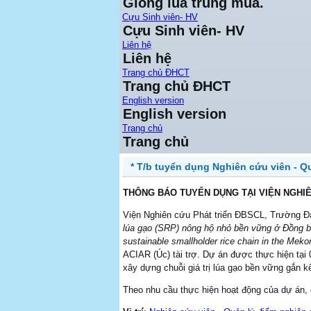
Giống lúa trung mùa.
Cựu Sinh viên- HV
Cựu Sinh viên- HV
Liên hệ
Liên hệ
Trang chủ ĐHCT
Trang chủ ĐHCT
English version
English version
Trang chủ
Trang chủ
* T/b tuyển dụng Nghiên cứu viên - Q
THÔNG BÁO TUYỂN DỤNG TẠI VIỆN NGHI
Viện Nghiên cứu Phát triển ĐBSCL, Trường Đạ
lúa gạo (SRP) nông hộ nhỏ bền vững ở Đồng 
sustainable smallholder rice chain in the Meko
ACIAR (Úc) tài trợ. Dự án được thực hiện tại 
xây dựng chuỗi giá trị lúa gạo bền vững gắn k
Theo nhu cầu thực hiện hoạt động của dự án, 