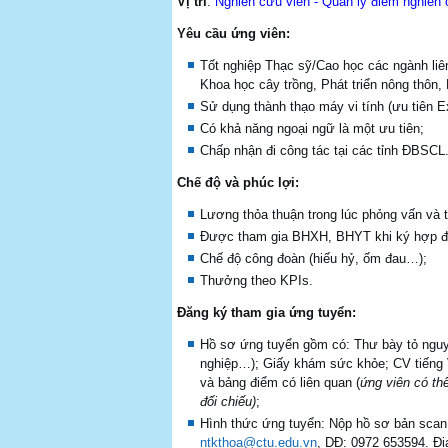
Vị trí
:
Nghiên cứu viên - Quản lý điểm nghiên
Yêu cầu ứng viên:
Tốt nghiệp Thạc sỹ/Cao học các ngành liên
Khoa học cây trồng, Phát triển nông thôn,
Sử dụng thành thạo máy vi tính (ưu tiên 
Có khả năng ngoại ngữ là một ưu tiên;
Chấp nhận đi công tác tại các tỉnh ĐBSCL
Chế độ và phúc lợi:
Lương thỏa thuận trong lúc phỏng vấn và 
Được tham gia BHXH, BHYT khi ký hợp đ
Chế độ công đoàn (hiếu hỷ, ốm đau…);
Thưởng theo KPIs.
Đăng ký tham gia ứng tuyển:
Hồ sơ ứng tuyển gồm có: Thư bày tỏ nguyệ
nghiệp…); Giấy khám sức khỏe; CV tiếng V
và bảng điểm có liên quan (
ứng viên có th
đối chiếu)
;
Hình thức ứng tuyển: Nộp hồ sơ bản scan 
ntkthoa@ctu.edu.vn
, DĐ: 0972 653594. Đị