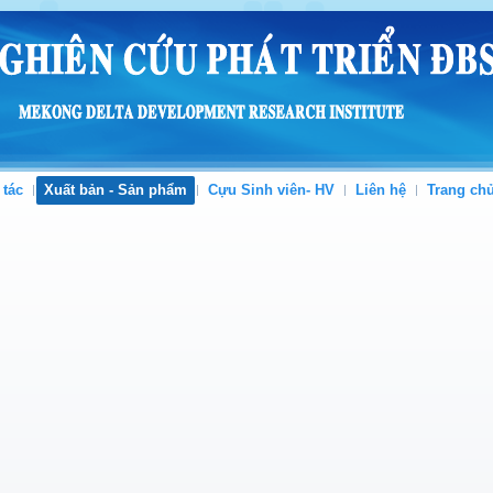
 tác
Xuất bản - Sản phẩm
Cựu Sinh viên- HV
Liên hệ
Trang ch