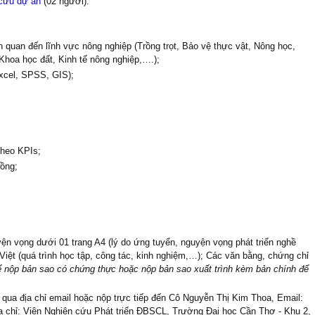
 cứu dự án
(02 người).
 quan đến lĩnh vực nông nghiệp (Trồng trọt, Bảo vệ thực vật, Nông học,
 Khoa học đất, Kinh tế nông nghiệp,….);
Excel, SPSS, GIS);
.
theo KPIs;
ồng;
n vọng dưới 01 trang A4 (lý do ứng tuyển, nguyện vọng phát triển nghề
iệt (quá trình học tập, công tác, kinh nghiệm,…); Các văn bằng, chứng chỉ
ể nộp bản sao có chứng thực hoặc nộp bản sao xuất trình kèm bản chính để
qua địa chỉ email hoặc nộp trực tiếp đến Cô Nguyễn Thị Kim Thoa, Email:
a chỉ: Viện Nghiên cứu Phát triển ĐBSCL, Trường Đại học Cần Thơ - Khu 2,