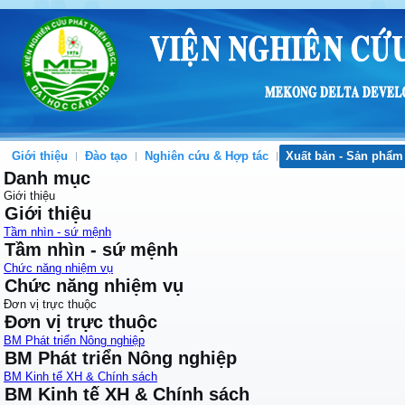
Giới thiệu
Đào tạo
Nghiên cứu & Hợp tác
Xuất bản - Sản phẩm
Danh mục
Giới thiệu
Giới thiệu
Tầm nhìn - sứ mệnh
Tầm nhìn - sứ mệnh
Chức năng nhiệm vụ
Chức năng nhiệm vụ
Đơn vị trực thuộc
Đơn vị trực thuộc
BM Phát triển Nông nghiệp
BM Phát triển Nông nghiệp
BM Kinh tế XH & Chính sách
BM Kinh tế XH & Chính sách